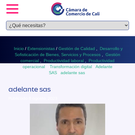
Inicio
/
Extensionistas
/
Gestión de Calidad
,
Desarrollo y
Sofisticación de Bienes, Servicios y Procesos
,
Gestión
comercial
,
Productividad laboral
,
Productividad
operacional
,
Transformación digital
/
Adelante
SAS
/
adelante sas
adelante sas
Publicado 8 agosto, 2023