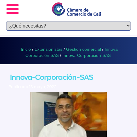
Inicio
/
Extensionistas
/
Gestión comercial
/
Innova
Corporación SAS
/
Innova-Corporación-SAS
Innova-Corporación-SAS
Publicado 13 mayo, 2022