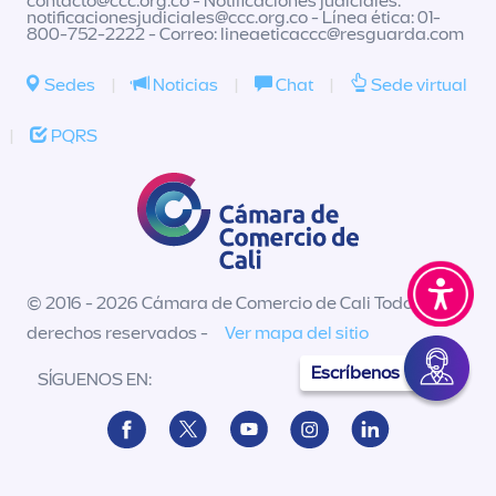
contacto@ccc.org.co
- Notificaciones judiciales:
notificacionesjudiciales@ccc.org.co
- Línea ética: 01-
800-752-2222 - Correo:
lineaeticaccc@resguarda.com
Sedes
|
Noticias
|
Chat
|
Sede virtual
|
PQRS
© 2016 - 2026 Cámara de Comercio de Cali Todos los
derechos reservados -
Ver mapa del sitio
Escríbenos
SÍGUENOS EN: