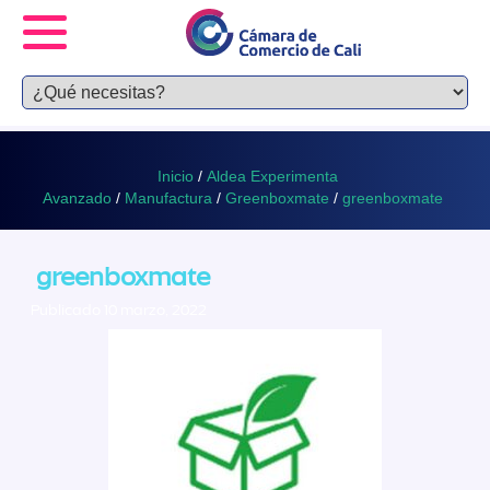
Inicio
/
Aldea Experimenta
Avanzado
/
Manufactura
/
Greenboxmate
/
greenboxmate
greenboxmate
Publicado 10 marzo, 2022