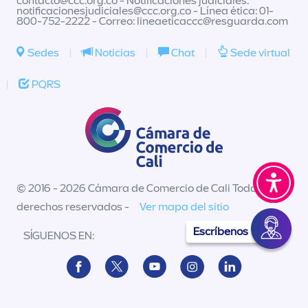
contacto@ccc.org.co
- Notificaciones judiciales:
notificacionesjudiciales@ccc.org.co
- Línea ética: 01-
800-752-2222 - Correo:
lineaeticaccc@resguarda.com
Sedes
|
Noticias
|
Chat
|
Sede virtual
|
PQRS
© 2016 - 2026 Cámara de Comercio de Cali Todos los
derechos reservados -
Ver mapa del sitio
Escríbenos
SÍGUENOS EN: