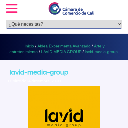
Inicio
/
Aldea Experimenta Avanzado
/
Arte y
entretenimiento
/
LAVID MEDIA GROUP
/
lavid-media-group
lavid-media-group
Publicado 14 diciembre, 2020