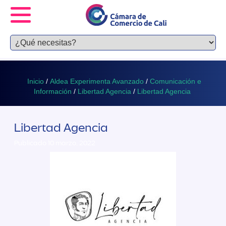
Inicio
/
Aldea Experimenta Avanzado
/
Comunicación e
Información
/
Libertad Agencia
/
Libertad Agencia
Libertad Agencia
Publicado 10 marzo, 2022