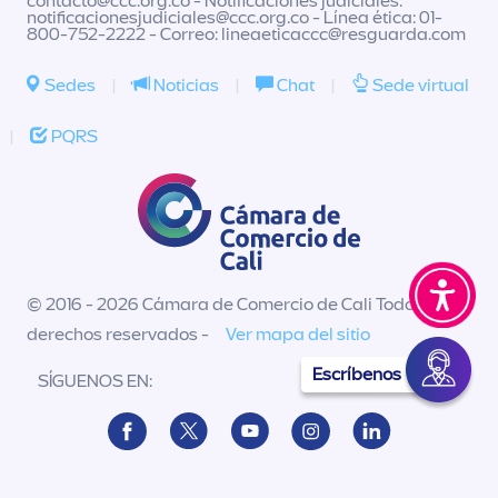
contacto@ccc.org.co
- Notificaciones judiciales:
notificacionesjudiciales@ccc.org.co
- Línea ética: 01-
800-752-2222 - Correo:
lineaeticaccc@resguarda.com
Sedes
|
Noticias
|
Chat
|
Sede virtual
|
PQRS
© 2016 - 2026 Cámara de Comercio de Cali Todos los
derechos reservados -
Ver mapa del sitio
Escríbenos
SÍGUENOS EN: