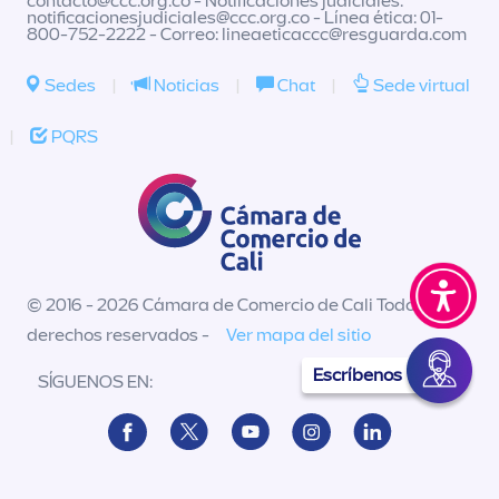
contacto@ccc.org.co
- Notificaciones judiciales:
notificacionesjudiciales@ccc.org.co
- Línea ética: 01-
800-752-2222 - Correo:
lineaeticaccc@resguarda.com
Sedes
|
Noticias
|
Chat
|
Sede virtual
|
PQRS
© 2016 - 2026 Cámara de Comercio de Cali Todos los
derechos reservados -
Ver mapa del sitio
Escríbenos
SÍGUENOS EN: