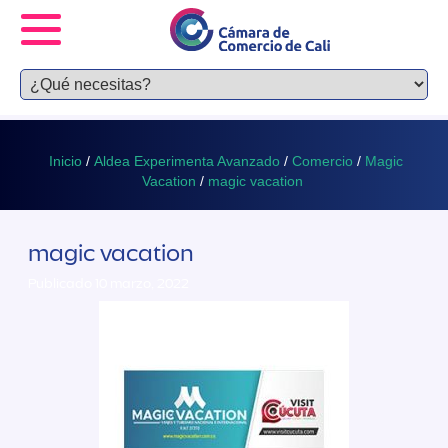
Inicio
/
Aldea Experimenta Avanzado
/
Comercio
/
Magic
Vacation
/
magic vacation
magic vacation
Publicado 10 marzo, 2022