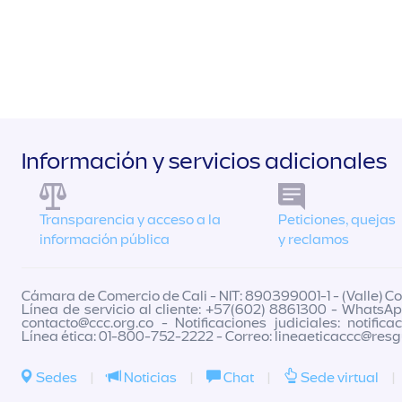
Información y servicios adicionales
Transparencia y acceso a la
Peticiones, quejas
información pública
y reclamos
Cámara de Comercio de Cali - NIT: 890399001-1 - (Valle) Col
Línea de servicio al cliente: +57(602) 8861300 - WhatsAp
contacto@ccc.org.co
- Notificaciones judiciales:
notifica
Línea ética: 01-800-752-2222 - Correo:
lineaeticaccc@res
Sedes
|
Noticias
|
Chat
|
Sede virtual
|