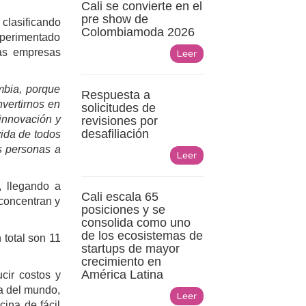
Cali se convierte en el
pre show de
clasificando
Colombiamoda 2026
xperimentado
vas empresas
Leer
mbia, porque
Respuesta a
vertirnos en
solicitudes de
 innovación y
revisiones por
desafiliación
vida de todos
s personas a
Leer
, llegando a
Cali escala 65
concentran y
posiciones y se
consolida como uno
de los ecosistemas de
 total son 11
startups de mayor
crecimiento en
América Latina
cir costos y
ma del mundo,
Leer
cina de fácil