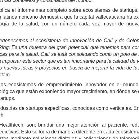
os más completos y consultados del mundo.
lica el informe más completo sobre ecosistemas de startups, 
ng latinoamericano demuestra que la capital vallecaucana ha e
nología de la salud, con un número cada vez mayor de nue
 pertenecemos al ecosistema de innovación de Cali y de Colo
ing. Es una muestra del gran potencial que tenemos para con
gicas para la salud. Cali se está consolidando como un polo de
impulsar este sector que es tan importante para la calidad de 
 nuevas ideas y proyectos en busca de mejorar la vida de la
atam
n los ecosistemas de emprendimiento innovador en el mundo
ológica que están exponiendo mayor crecimiento, en dónde se 
artups.
ndustrias de startups específicas, conocidas como verticales. En
ch.
Healthtech, son: brindar una mejor atención al paciente, redu
edictivos. Esto se logra de manera diferente en cada ecosiste
stos mediante soluciones digitales y aplicaciones de telemedi