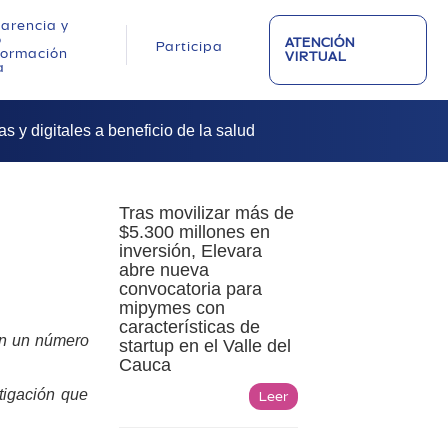
arencia y
o
ATENCIÓN
Participa
nformación
VIRTUAL
a
s y digitales a beneficio de la salud
Tras movilizar más de
$5.300 millones en
inversión, Elevara
abre nueva
convocatoria para
mipymes con
características de
con un número
startup en el Valle del
Cauca
tigación que
Leer