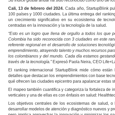
Su índice global anual ha sido reconocido como uno de l
Cali, 13 de febrero del 2024.
Cada año, StartupBlink pub
100 países y 1000 ciudades. La última entrega del ranki
un crecimiento significativo en su ecosistema de tec
centradas en la innovación y la tecnología de la salud.
“Esto es un logro que llena de orgullo a todos los que
Colombia ha sido reconocida con 3 ciudades en este rank
referente regional en el desarrollo de soluciones tecnoló
emprendimiento, atrayendo talento y muchos recursos para 
los colombianos y del mundo. Cada día estamos gestando
través de la tecnología.”
Expresó Paola Neira, CEO Life+L
El ranking internacional StartupBlink mide cómo está
detalles que destacan los emprendimientos con base tecn
qué ofrecen las ciudades epicentro para apalancar estas st
El mapeo también cuantifica y categoriza la fortaleza de i
verticales y una de ellas es con énfasis en salud: Healthte
Los objetivos centrales de los ecosistemas de salud, o 
desarrollar modelos de atención y diagnóstico nuevos y pr
pero implica aprovechar la innovación y minimizar los ga