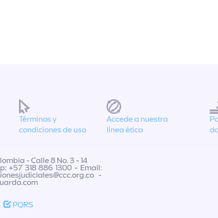
Términos y
Accede a nuestra
Po
condiciones de uso
línea ética
da
ombia - Calle 8 No. 3 - 14
p: +57 318 886 1300 - Email:
cionesjudiciales@ccc.org.co
-
guarda.com
PQRS