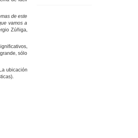
temas de este
 que vamos a
rgio Zúñiga,
nificativos,
 grande, sólo
(La ubicación
ticas).