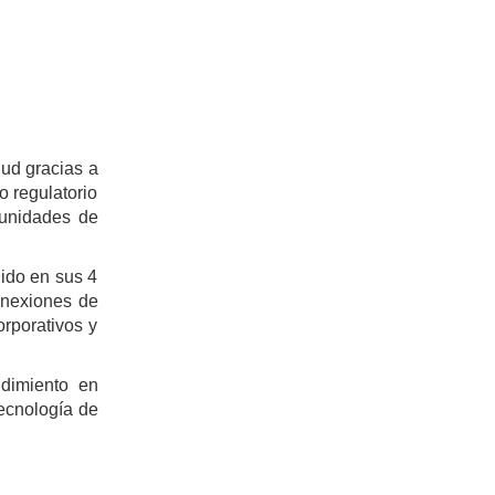
lud gracias a
o regulatorio
tunidades de
nido en sus 4
onexiones de
orporativos y
dimiento en
ecnología de