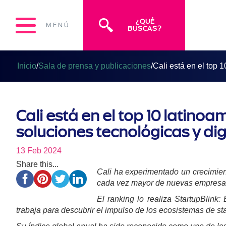
¿QUÉ
MENÚ
BUSCAS?
Inicio
/
Sala de prensa y publicaciones
/
Cali está en el top 
Cali está en el top 10 latino
soluciones tecnológicas y dig
13 Feb 2024
Share this...
Cali ha experimentado un crecimien
cada vez mayor de nuevas empresas c
El ranking lo realiza StartupBlink
trabaja para descubrir el impulso de los ecosistemas de sta