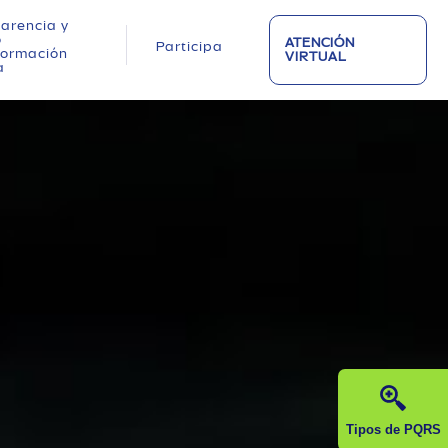
arencia y
o
ATENCIÓN
Participa
nformación
VIRTUAL
a
Tipos de PQRS