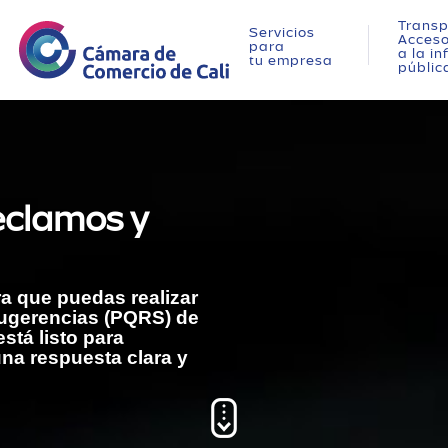
Transp
Servicios
Acces
para
a la i
tu empresa
públic
eclamos y
ra que puedas realizar
Sugerencias (PQRS) de
stá listo para
una respuesta clara y