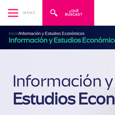
¿QUÉ
MENÚ
BUSCAS?
Inicio
/
Información y Estudios Económicos
Información y Estudios Económic
Información y
Estudios Eco