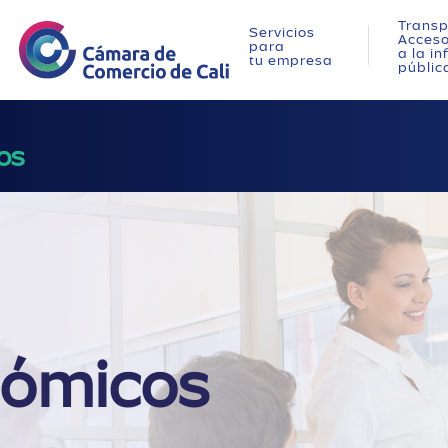
Transp
Servicios
Acces
para
a la i
tu empresa
públic
os
nómicos