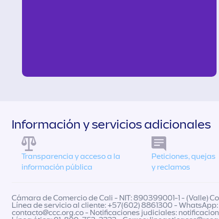
Información y servicios adicionales
Transparencia y acceso a la
Peticiones, quejas
información pública
y reclamos
Cámara de Comercio de Cali - NIT: 890399001-1 - (Valle) Col
Línea de servicio al cliente: +57(602) 8861300 - WhatsApp:
contacto@ccc.org.co
- Notificaciones judiciales:
notificacio