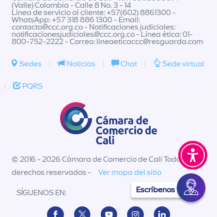
(Valle) Colombia - Calle 8 No. 3 - 14
Línea de servicio al cliente: +57(602) 8861300 -
WhatsApp: +57 318 886 1300 - Email:
contacto@ccc.org.co
- Notificaciones judiciales:
notificacionesjudiciales@ccc.org.co
- Línea ética: 01-
800-752-2222 - Correo:
lineaeticaccc@resguarda.com
Sedes
|
Noticias
|
Chat
|
Sede virtual
|
PQRS
© 2016 - 2026 Cámara de Comercio de Cali Todos los
derechos reservados -
Ver mapa del sitio
Escríbenos
SÍGUENOS EN: