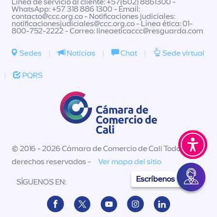
Línea de servicio al cliente: +57(602) 8861300 -
WhatsApp: +57 318 886 1300 - Email:
contacto@ccc.org.co
- Notificaciones judiciales:
notificacionesjudiciales@ccc.org.co
- Línea ética: 01-
800-752-2222 - Correo:
lineaeticaccc@resguarda.com
Sedes
|
Noticias
|
Chat
|
Sede virtual
|
PQRS
© 2016 - 2026 Cámara de Comercio de Cali Todos los
derechos reservados -
Ver mapa del sitio
Escríbenos
SÍGUENOS EN: