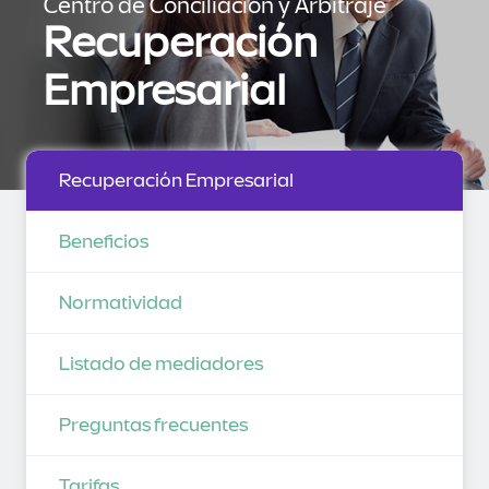
Centro de Conciliación y Arbitraje
Recuperación
Empresarial
Recuperación Empresarial
Beneficios
Normatividad
Listado de mediadores
Preguntas frecuentes
Tarifas