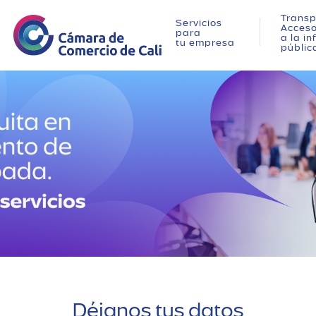
Transp
Servicios
Acces
para
a la i
tu empresa
públic
Déjanos tus datos