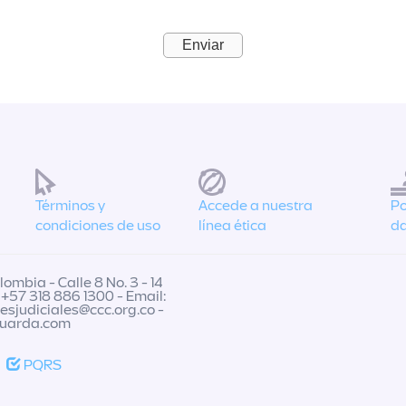
Términos y
Accede a nuestra
Po
condiciones de uso
línea ética
da
ombia - Calle 8 No. 3 - 14
 +57 318 886 1300 - Email:
nesjudiciales@ccc.org.co
-
guarda.com
PQRS