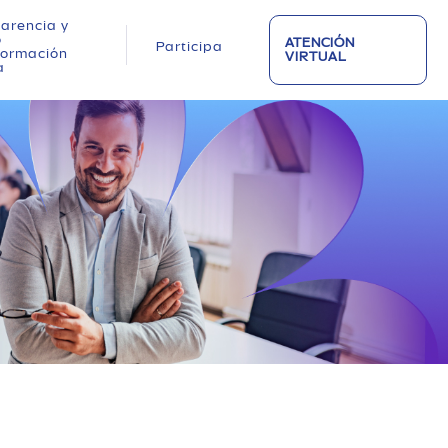
arencia y
o
ATENCIÓN
Participa
nformación
VIRTUAL
a