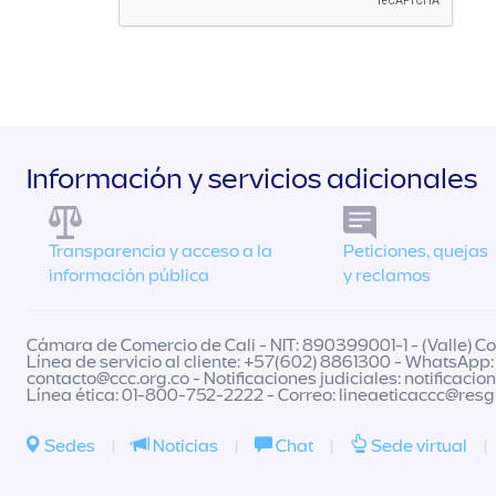
Información y servicios adicionales
Transparencia y acceso a la
Peticiones, quejas
información pública
y reclamos
Cámara de Comercio de Cali - NIT: 890399001-1 - (Valle) Col
Línea de servicio al cliente: +57(602) 8861300 - WhatsApp:
contacto@ccc.org.co
- Notificaciones judiciales:
notificacio
Línea ética: 01-800-752-2222 - Correo:
lineaeticaccc@res
Sedes
|
Noticias
|
Chat
|
Sede virtual
|