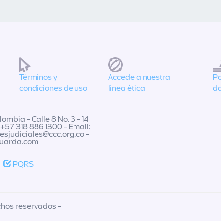
Términos y
Accede a nuestra
Po
condiciones de uso
línea ética
da
ombia - Calle 8 No. 3 - 14
 +57 318 886 1300 - Email:
nesjudiciales@ccc.org.co
-
guarda.com
PQRS
chos reservados -