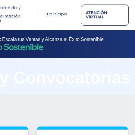
arencia y
o
ATENCIÓN
Participa
nformación
VIRTUAL
a
Escala tus Ventas y Alcanza el Éxito Sostenible
o Sostenible
 y Convocatorias