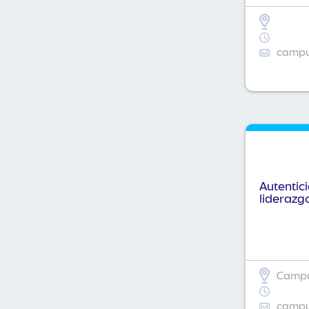
campus
Autentic
liderazg
Campus
campus