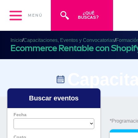
¿QUÉ
MENÚ
BUSCAS?
Inicio
/
Capacitaciones, Eventos y Convocatorias
/
Formación 
Ecommerce Rentable con Shopify: 
Capacita
Buscar eventos
Fecha
*Programació
Costo