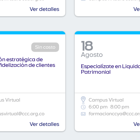
Ver detalles
Ve
18
Sin costo
Agosto
n estratégica de
fidelización de clientes
Especialízate en Liquid
Patrimonial
s Virtual
Campus Virtual
6:00 pm
8:00 pm
virtual@ccc.org.co
formacionccya@ccc.or
Ver detalles
Ve