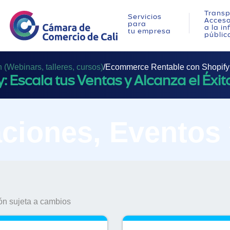
Transp
Servicios
Acces
para
a la i
tu empresa
públic
(Webinars, talleres, cursos)
/
Ecommerce Rentable con Shopify: 
Escala tus Ventas y Alcanza el Éxit
ciones, Eventos
n sujeta a cambios