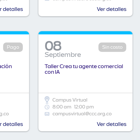
r detalles
Ver detalles
08
Pago
Sin costo
Septiembre
ación
Taller Crea tu agente comercial
con IA
Campus Virtual
8:00 am
12:00 pm
g.co
campusvirtual@ccc.org.co
r detalles
Ver detalles