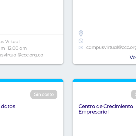
s Virtual
campusvirtual@ccc.or
am
12:00 am
virtual@ccc.org.co
Ve
Sin costo
 datos
Centro de Crecimiento
Empresarial