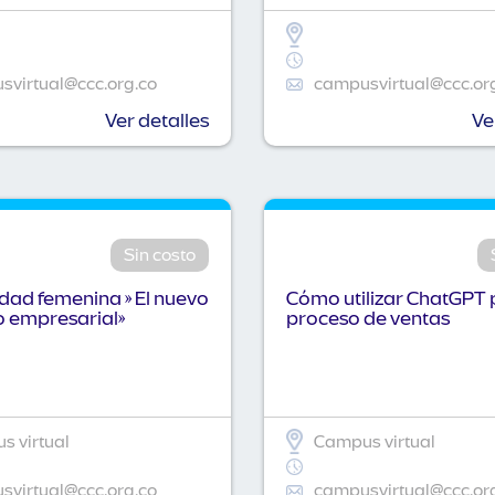
virtual@ccc.org.co
campusvirtual@ccc.or
Ver detalles
Ve
Sin costo
idad femenina » El nuevo
Cómo utilizar ChatGPT 
o empresarial»
proceso de ventas
 virtual
Campus virtual
virtual@ccc.org.co
campusvirtual@ccc.or