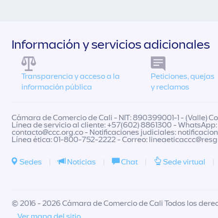
Información y servicios adicionales
Transparencia y acceso a la
Peticiones, quejas
información pública
y reclamos
Cámara de Comercio de Cali - NIT: 890399001-1 - (Valle) Col
Línea de servicio al cliente: +57(602) 8861300 - WhatsApp:
contacto@ccc.org.co
- Notificaciones judiciales:
notificacio
Línea ética: 01-800-752-2222 - Correo:
lineaeticaccc@res
Sedes
|
Noticias
|
Chat
|
Sede virtual
|
© 2016 - 2026 Cámara de Comercio de Cali Todos los dere
Ver mapa del sitio