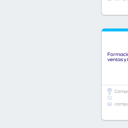
Formació
ventas y 
Campu
campus