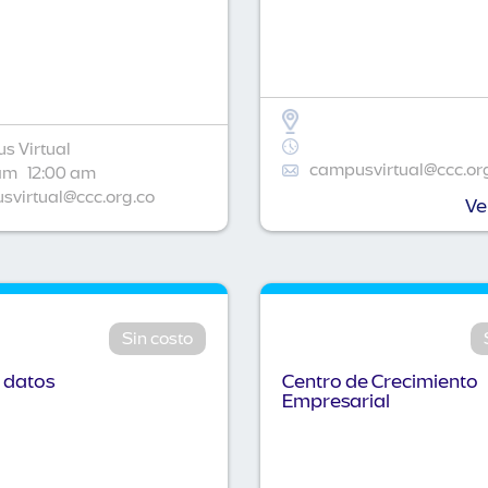
s Virtual
campusvirtual@ccc.or
am
12:00 am
virtual@ccc.org.co
Ve
Sin costo
 datos
Centro de Crecimiento
Empresarial