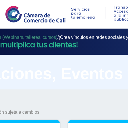
Transp
Servicios
Acces
para
a la i
tu empresa
públic
(Webinars, talleres, cursos)
/
¡Crea vínculos en redes sociales y 
multiplica tus clientes!
ciones, Eventos
n sujeta a cambios