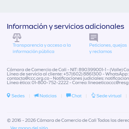
Información y servicios adicionales
Transparencia y acceso a la
Peticiones, quejas
información pública
y reclamos
Cámara de Comercio de Cali - NIT: 890399001-1 - (Valle) Col
Línea de servicio al cliente: +57(602) 8861300 - WhatsApp:
contacto@ccc.org.co
- Notificaciones judiciales:
notificacio
Línea ética: 01-800-752-2222 - Correo:
lineaeticaccc@res
Sedes
|
Noticias
|
Chat
|
Sede virtual
|
© 2016 - 2026 Cámara de Comercio de Cali Todos los dere
Ver mapa del sitio