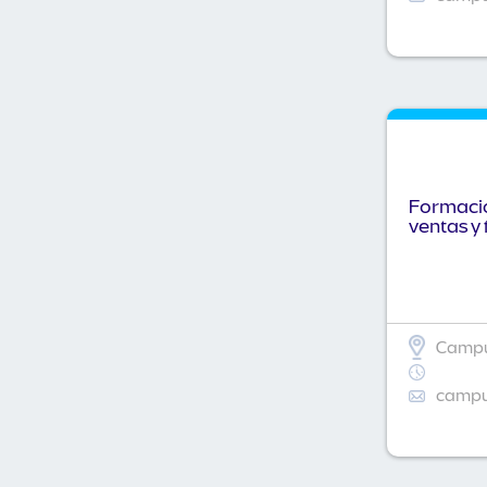
Formació
ventas y 
Campu
campus