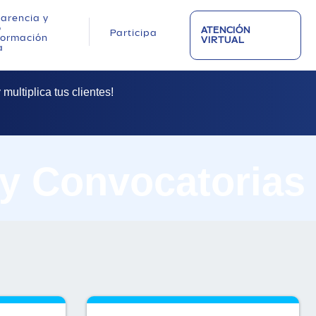
arencia y
o
ATENCIÓN
Participa
nformación
VIRTUAL
a
multiplica tus clientes!
 y Convocatorias