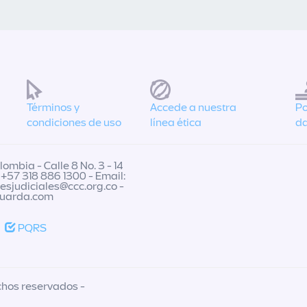
Términos y
Accede a nuestra
Po
condiciones de uso
línea ética
da
ombia - Calle 8 No. 3 - 14
 +57 318 886 1300 - Email:
nesjudiciales@ccc.org.co
-
guarda.com
PQRS
chos reservados -