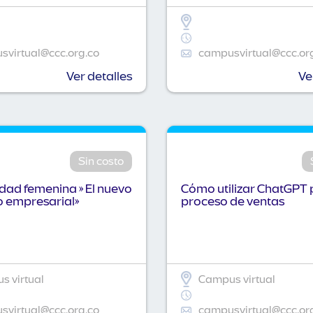
virtual@ccc.org.co
campusvirtual@ccc.or
Ver detalles
Ve
Sin costo
idad femenina » El nuevo
Cómo utilizar ChatGPT 
o empresarial»
proceso de ventas
 virtual
Campus virtual
virtual@ccc.org.co
campusvirtual@ccc.or