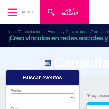
¿QUÉ
MENÚ
BUSCAS?
Inicio
/
Capacitaciones, Eventos y Convocatorias
/
Formación 
¡Crea vínculos en redes sociales y 
Capacita
Buscar eventos
Fecha
*Programació
Costo