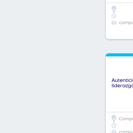
campus
Autentic
liderazg
Campus
campus