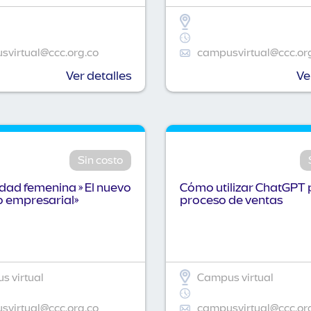
virtual@ccc.org.co
campusvirtual@ccc.or
Ver detalles
Ve
Sin costo
idad femenina » El nuevo
Cómo utilizar ChatGPT 
o empresarial»
proceso de ventas
 virtual
Campus virtual
virtual@ccc.org.co
campusvirtual@ccc.or