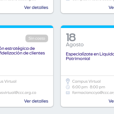
Ver detalles
Ve
18
Sin costo
Agosto
n estratégica de
fidelización de clientes
Especialízate en Liquid
Patrimonial
s Virtual
Campus Virtual
6:00 pm
8:00 pm
virtual@ccc.org.co
formacionccya@ccc.or
Ver detalles
Ve