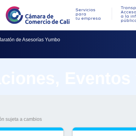
Transp
Servicios
Acces
para
a la i
tu empresa
públic
aratón de Asesorías Yumbo
ciones, Eventos
n sujeta a cambios