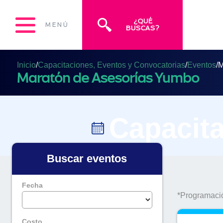
¿QUÉ
MENÚ
BUSCAS?
Inicio
/
Capacitaciones, Eventos y Convocatorias
/
Eventos
/
M
Maratón de Asesorías Yumbo
Capacita
Buscar eventos
Fecha
*Programació
Costo