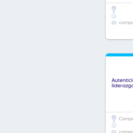
campus
Autentic
liderazg
Campus
campus