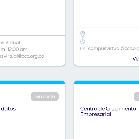
s Virtual
campusvirtual@ccc.or
am
12:00 am
virtual@ccc.org.co
Ve
Sin costo
 datos
Centro de Crecimiento
Empresarial