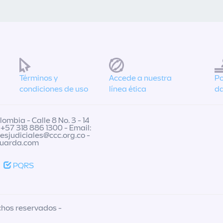
Términos y
Accede a nuestra
Po
condiciones de uso
línea ética
da
ombia - Calle 8 No. 3 - 14
 +57 318 886 1300 - Email:
nesjudiciales@ccc.org.co
-
guarda.com
PQRS
chos reservados -