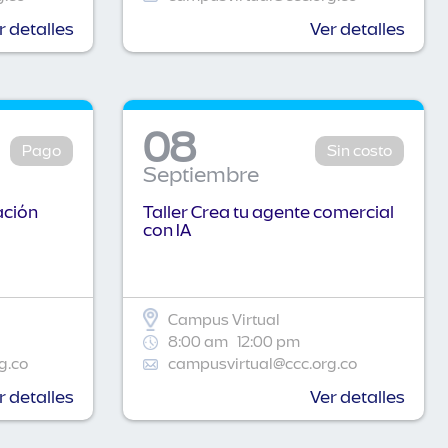
r detalles
Ver detalles
08
Pago
Sin costo
Septiembre
ación
Taller Crea tu agente comercial
con IA
Campus Virtual
8:00 am
12:00 pm
g.co
campusvirtual@ccc.org.co
r detalles
Ver detalles