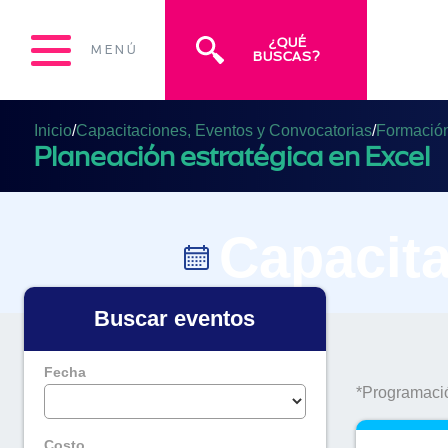
¿QUÉ
MENÚ
BUSCAS?
Inicio
/
Capacitaciones, Eventos y Convocatorias
/
Formación 
Planeación estratégica en Excel
Capacita
Buscar eventos
Fecha
*Programació
Costo