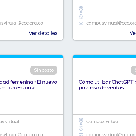
virtual@ccc.org.co
campusvirtual@ccc.or
Ver detalles
Ve
Sin costo
idad femenina » El nuevo
Cómo utilizar ChatGPT 
o empresarial»
proceso de ventas
 virtual
Campus virtual
virtual@ccc.org.co
campusvirtual@ccc.or