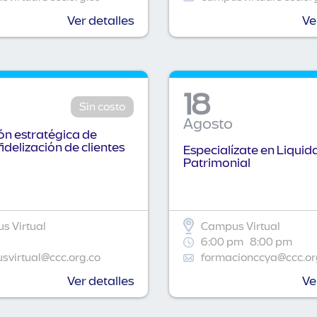
Ver detalles
Ve
18
Sin costo
Agosto
n estratégica de
fidelización de clientes
Especialízate en Liquid
Patrimonial
s Virtual
Campus Virtual
6:00 pm
8:00 pm
virtual@ccc.org.co
formacionccya@ccc.or
Ver detalles
Ve