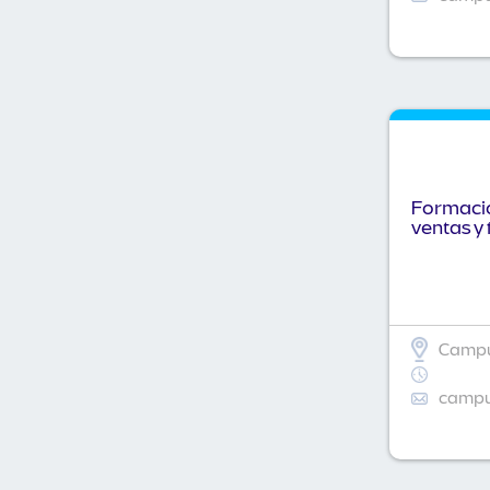
Formació
ventas y 
Campu
campus