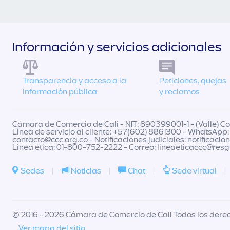
Información y servicios adicionales
Transparencia y acceso a la
Peticiones, quejas
información pública
y reclamos
Cámara de Comercio de Cali - NIT: 890399001-1 - (Valle) Col
Línea de servicio al cliente: +57(602) 8861300 - WhatsApp:
contacto@ccc.org.co
- Notificaciones judiciales:
notificacio
Línea ética: 01-800-752-2222 - Correo:
lineaeticaccc@res
Sedes
|
Noticias
|
Chat
|
Sede virtual
|
© 2016 - 2026 Cámara de Comercio de Cali Todos los dere
Ver mapa del sitio