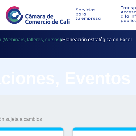
Transp
Servicios
Acces
para
a la i
tu empresa
públic
(Webinars, talleres, cursos)
/
Planeación estratégica en Excel
ciones, Eventos
n sujeta a cambios