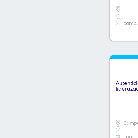
campus
Autentic
liderazg
Campus
campus