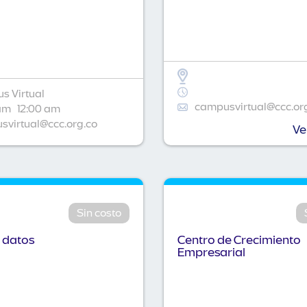
s Virtual
campusvirtual@ccc.or
am
12:00 am
virtual@ccc.org.co
Ve
Sin costo
 datos
Centro de Crecimiento
Empresarial