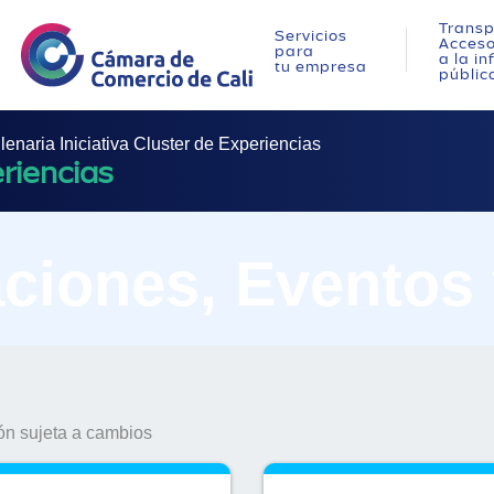
Transp
Servicios
Acces
para
a la i
tu empresa
públic
lenaria Iniciativa Cluster de Experiencias
eriencias
ciones, Eventos
n sujeta a cambios