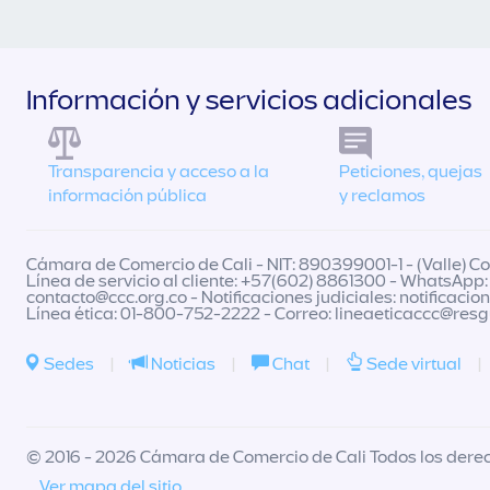
Información y servicios adicionales
Transparencia y acceso a la
Peticiones, quejas
información pública
y reclamos
Cámara de Comercio de Cali - NIT: 890399001-1 - (Valle) Col
Línea de servicio al cliente: +57(602) 8861300 - WhatsApp:
contacto@ccc.org.co
- Notificaciones judiciales:
notificacio
Línea ética: 01-800-752-2222 - Correo:
lineaeticaccc@res
Sedes
|
Noticias
|
Chat
|
Sede virtual
|
© 2016 - 2026 Cámara de Comercio de Cali Todos los dere
Ver mapa del sitio