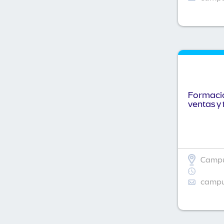
Formació
ventas y 
Campu
campus