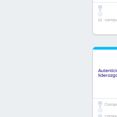
campus
Autentic
liderazg
Campus
campus