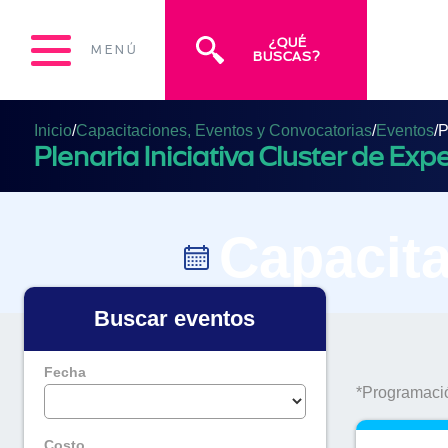
¿QUÉ
MENÚ
BUSCAS?
Inicio
/
Capacitaciones, Eventos y Convocatorias
/
Eventos
/
P
Plenaria Iniciativa Cluster de Exp
Capacita
Buscar eventos
Fecha
*Programació
Costo