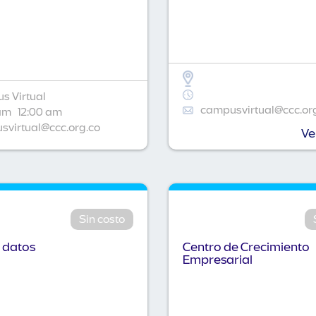
s Virtual
campusvirtual@ccc.or
am
12:00 am
virtual@ccc.org.co
Ve
Sin costo
 datos
Centro de Crecimiento
Empresarial