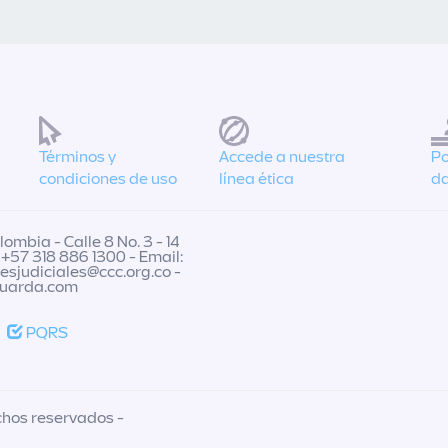
Términos y
Accede a nuestra
Po
condiciones de uso
línea ética
da
ombia - Calle 8 No. 3 - 14
 +57 318 886 1300 - Email:
nesjudiciales@ccc.org.co
-
guarda.com
PQRS
chos reservados -