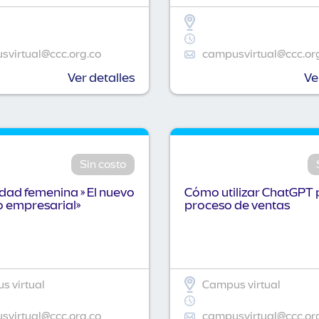
virtual@ccc.org.co
campusvirtual@ccc.or
Ver detalles
Ve
Sin costo
idad femenina » El nuevo
Cómo utilizar ChatGPT 
o empresarial»
proceso de ventas
 virtual
Campus virtual
virtual@ccc.org.co
campusvirtual@ccc.or