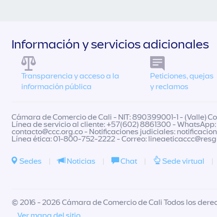
Información y servicios adicionales
Transparencia y acceso a la
Peticiones, quejas
información pública
y reclamos
Cámara de Comercio de Cali - NIT: 890399001-1 - (Valle) Col
Línea de servicio al cliente: +57(602) 8861300 - WhatsApp:
contacto@ccc.org.co
- Notificaciones judiciales:
notificacio
Línea ética: 01-800-752-2222 - Correo:
lineaeticaccc@res
Sedes
|
Noticias
|
Chat
|
Sede virtual
|
© 2016 - 2026 Cámara de Comercio de Cali Todos los dere
Ver mapa del sitio