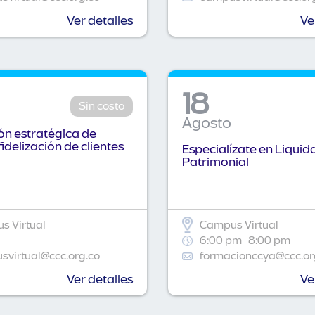
Ver detalles
Ve
18
Sin costo
Agosto
n estratégica de
fidelización de clientes
Especialízate en Liquid
Patrimonial
s Virtual
Campus Virtual
6:00 pm
8:00 pm
virtual@ccc.org.co
formacionccya@ccc.or
Ver detalles
Ve