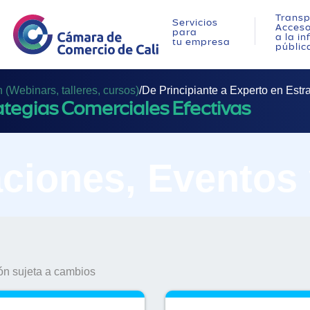
Transp
Servicios
Acces
para
a la i
tu empresa
públic
(Webinars, talleres, cursos)
/
De Principiante a Experto en Estr
ategias Comerciales Efectivas
ciones, Eventos
n sujeta a cambios