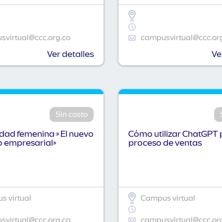
virtual@ccc.org.co
campusvirtual@ccc.or
Ver detalles
Ve
Sin costo
idad femenina » El nuevo
Cómo utilizar ChatGPT 
o empresarial»
proceso de ventas
 virtual
Campus virtual
virtual@ccc.org.co
campusvirtual@ccc.or