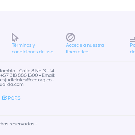
Términos y
Accede a nuestra
Po
condiciones de uso
línea ética
da
ombia - Calle 8 No. 3 - 14
 +57 318 886 1300 - Email:
nesjudiciales@ccc.org.co
-
guarda.com
PQRS
chos reservados -