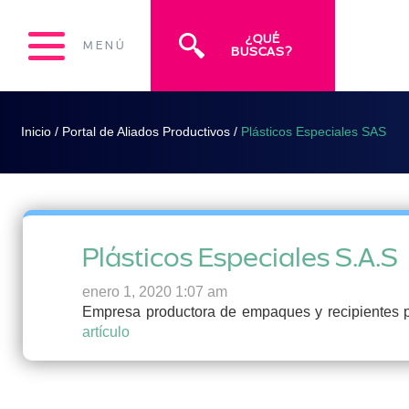
¿QUÉ
MENÚ
BUSCAS?
Inicio
/
Portal de Aliados Productivos
/
Plásticos Especiales SAS
Plásticos Especiales S.A.S
enero 1, 2020 1:07 am
Empresa productora de empaques y recipientes pl
artículo