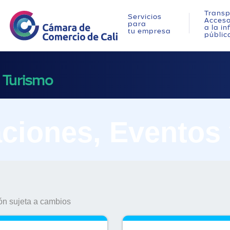
Transp
Servicios
Acces
para
a la i
tu empresa
públic
 Turismo
ciones, Eventos
n sujeta a cambios