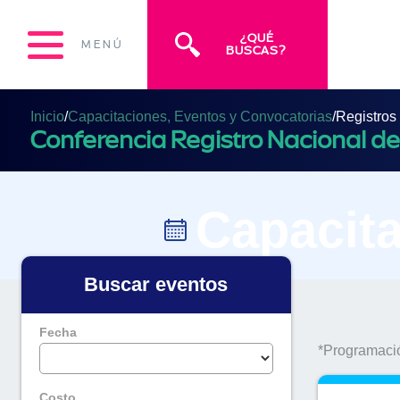
¿QUÉ
MENÚ
BUSCAS?
Inicio
/
Capacitaciones, Eventos y Convocatorias
/
Registros
Conferencia Registro Nacional de
Capacita
Buscar eventos
Fecha
*Programació
Costo