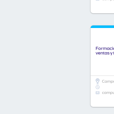
Formació
ventas y 
Campu
campus