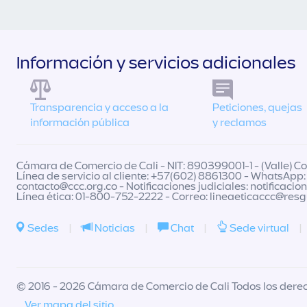
Información y servicios adicionales
Transparencia y acceso a la
Peticiones, quejas
información pública
y reclamos
Cámara de Comercio de Cali - NIT: 890399001-1 - (Valle) Col
Línea de servicio al cliente: +57(602) 8861300 - WhatsApp:
contacto@ccc.org.co
- Notificaciones judiciales:
notificacio
Línea ética: 01-800-752-2222 - Correo:
lineaeticaccc@res
Sedes
|
Noticias
|
Chat
|
Sede virtual
|
© 2016 - 2026 Cámara de Comercio de Cali Todos los dere
Ver mapa del sitio