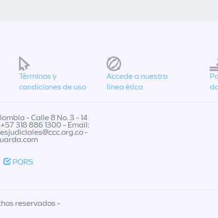
Términos y
Accede a nuestra
Po
condiciones de uso
línea ética
da
ombia - Calle 8 No. 3 - 14
 +57 318 886 1300 - Email:
nesjudiciales@ccc.org.co
-
guarda.com
PQRS
chos reservados -