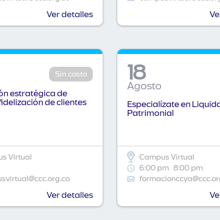
Ver detalles
Ve
18
Sin costo
Agosto
n estratégica de
fidelización de clientes
Especialízate en Liquid
Patrimonial
s Virtual
Campus Virtual
6:00 pm
8:00 pm
virtual@ccc.org.co
formacionccya@ccc.or
Ver detalles
Ve