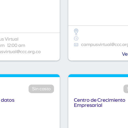
s Virtual
campusvirtual@ccc.or
am
12:00 am
virtual@ccc.org.co
Ve
Sin costo
 datos
Centro de Crecimiento
Empresarial