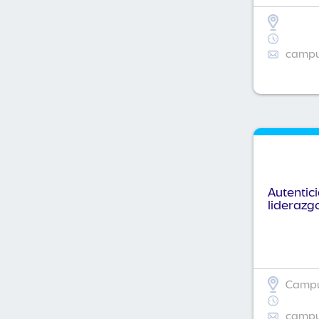
campus
Autentic
liderazg
Campus
campus