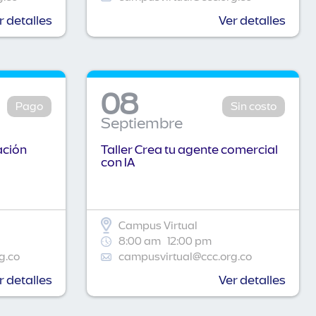
r detalles
Ver detalles
08
Pago
Sin costo
Septiembre
ación
Taller Crea tu agente comercial
con IA
Campus Virtual
8:00 am
12:00 pm
g.co
campusvirtual@ccc.org.co
r detalles
Ver detalles