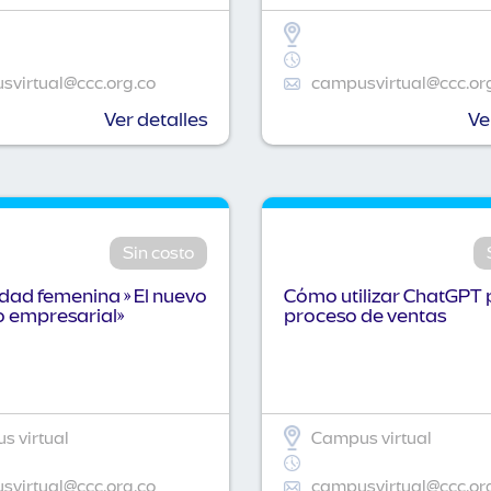
virtual@ccc.org.co
campusvirtual@ccc.or
Ver detalles
Ve
Sin costo
idad femenina » El nuevo
Cómo utilizar ChatGPT 
o empresarial»
proceso de ventas
 virtual
Campus virtual
virtual@ccc.org.co
campusvirtual@ccc.or