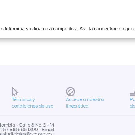
orio determina su dinámica competitiva. Así, la concentración ge
Términos y
Accede a nuestra
Po
condiciones de uso
línea ética
da
ombia - Calle 8 No. 3 - 14
 +57 318 886 1300 - Email:
nesjudiciales@ccc.org.co
-