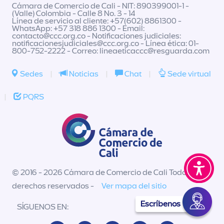
Cámara de Comercio de Cali - NIT: 890399001-1 -
(Valle) Colombia - Calle 8 No. 3 - 14
Línea de servicio al cliente: +57(602) 8861300 -
WhatsApp: +57 318 886 1300 - Email:
contacto@ccc.org.co
- Notificaciones judiciales:
notificacionesjudiciales@ccc.org.co
- Línea ética: 01-
800-752-2222 - Correo:
lineaeticaccc@resguarda.com
Sedes
|
Noticias
|
Chat
|
Sede virtual
|
PQRS
© 2016 - 2026 Cámara de Comercio de Cali Todos los
derechos reservados -
Ver mapa del sitio
Escríbenos
SÍGUENOS EN: