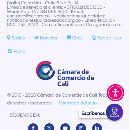
(Valle) Colombia - Calle 8 No. 3 - 14
Línea de servicio al cliente: +57(602) 8861300 -
WhatsApp: +57 318 886 1300 - Email:
contacto@ccc.org.co
- Notificaciones judiciales:
notificacionesjudiciales@ccc.org.co
- Línea ética: 01-
800-752-2222 - Correo:
lineaeticaccc@resguarda.com
Sedes
|
Noticias
|
Chat
|
Sede virtual
|
PQRS
© 2016 - 2026 Cámara de Comercio de Cali Todos los
derechos reservados -
Ver mapa del sitio
Escríbenos
SÍGUENOS EN: