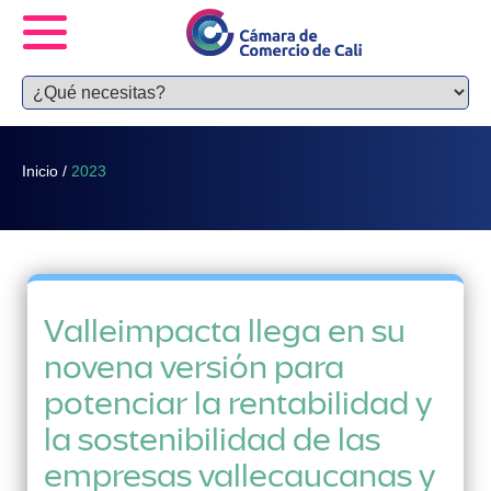
Inicio
/
2023
Valleimpacta llega en su
novena versión para
potenciar la rentabilidad y
la sostenibilidad de las
empresas vallecaucanas y