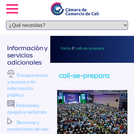
Información y
Inicio
//
cali-se-prepara
servicios
adicionales
cali-se-prepara
Transparencia
y acceso a la
Publicado 3 mayo, 2017
información
pública
Peticiones,
quejas y reclamos
Términos y
condiciones de uso