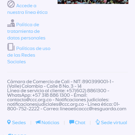
Accede a
nuestra línea ética
Política de
tratamiento de
datos personales
Políticas de uso
de las Redes
Sociales
Cámara de Comercio de Cali - NIT: 890399001-1 -
(Valle) Colombia - Calle 8 No. 3 - 14
Línea de servicio al cliente: +57(602) 8861300 -
WhatsApp: +57 318 886 1300 - Email:
contacto@ccc.org.co
- Notificaciones judiciales:
notificacionesjudiciales@ccc.org.co
- Línea ética: 01-
800-752-2222 - Correo:
lineaeticaccc@resguarda.com
Sedes
|
Noticias
|
Chat
|
Sede virtual