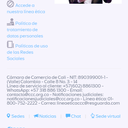
Accede a
nuestra línea ética
Política de
tratamiento de
datos personales
Políticas de uso
de las Redes
Sociales
Cámara de Comercio de Cali - NIT: 890399001-1 -
(Valle) Colombia - Calle 8 No. 3 - 14
Línea de servicio al cliente: +57(602) 8861300 -
WhatsApp: +57 318 886 1300 - Email:
contacto@ccc.org.co
- Notificaciones judiciales:
notificacionesjudiciales@ccc.org.co
- Línea ética: 01-
800-752-2222 - Correo:
lineaeticaccc@resguarda.com
Sedes
|
Noticias
|
Chat
|
Sede virtual