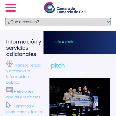
Información y
Inicio
//
pitch
servicios
adicionales
pitch
Transparencia
y acceso a la
Publicado 12 junio, 2017
información
pública
Peticiones,
quejas y reclamos
Términos y
condiciones de uso