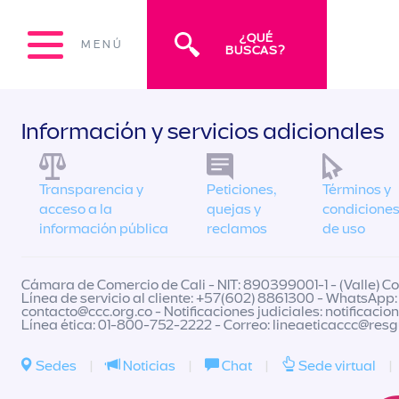
¿QUÉ
MENÚ
BUSCAS?
Información y servicios adicionales
Transparencia y
Peticiones,
Términos y
acceso a la
quejas y
condicione
información pública
reclamos
de uso
Cámara de Comercio de Cali - NIT: 890399001-1 - (Valle) Col
Línea de servicio al cliente: +57(602) 8861300 - WhatsApp:
contacto@ccc.org.co
- Notificaciones judiciales:
notificacio
Línea ética: 01-800-752-2222 - Correo:
lineaeticaccc@res
Sedes
|
Noticias
|
Chat
|
Sede virtual
|