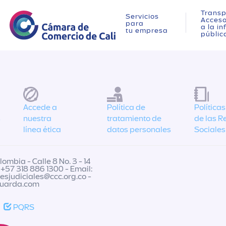
Transp
Servicios
Acces
para
a la i
tu empresa
públic
Accede a
Política de
Política
s
nuestra
tratamiento de
de las R
línea ética
datos personales
Sociales
ombia - Calle 8 No. 3 - 14
 +57 318 886 1300 - Email:
nesjudiciales@ccc.org.co
-
guarda.com
PQRS