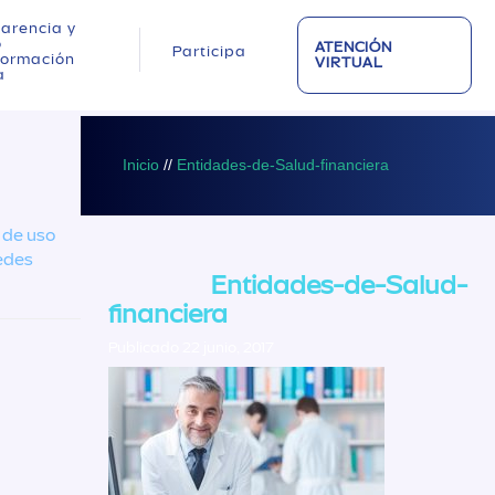
arencia y
o
ATENCIÓN
Participa
nformación
VIRTUAL
a
Inicio
//
Entidades-de-Salud-financiera
s de uso
edes
Entidades-de-Salud-
financiera
Publicado 22 junio, 2017