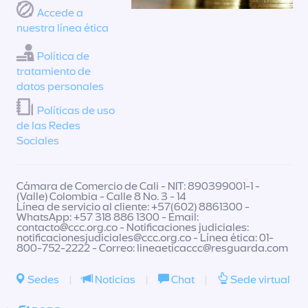
Accede a
nuestra línea ética
Política de
tratamiento de
datos personales
Políticas de uso
de las Redes
Sociales
Cámara de Comercio de Cali - NIT: 890399001-1 -
(Valle) Colombia - Calle 8 No. 3 - 14
Línea de servicio al cliente: +57(602) 8861300 -
WhatsApp: +57 318 886 1300 - Email:
contacto@ccc.org.co
- Notificaciones judiciales:
notificacionesjudiciales@ccc.org.co
- Línea ética: 01-
800-752-2222 - Correo:
lineaeticaccc@resguarda.com
Sedes
|
Noticias
|
Chat
|
Sede virtual