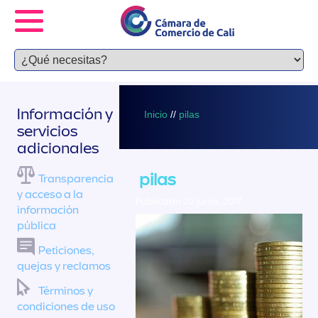
Información y
Inicio
//
pilas
servicios
adicionales
pilas
Transparencia
y acceso a la
Publicado 22 junio, 2017
información
pública
Peticiones,
quejas y reclamos
Términos y
condiciones de uso