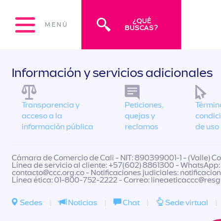
¿QUÉ
MENÚ
BUSCAS?
Información y servicios adicionales
Transparencia y
Peticiones,
Términ
acceso a la
quejas y
condic
información pública
reclamos
de uso
Cámara de Comercio de Cali - NIT: 890399001-1 - (Valle) Col
Línea de servicio al cliente: +57(602) 8861300 - WhatsApp:
contacto@ccc.org.co
- Notificaciones judiciales:
notificacio
Línea ética: 01-800-752-2222 - Correo:
lineaeticaccc@res
Sedes
|
Noticias
|
Chat
|
Sede virtual
|