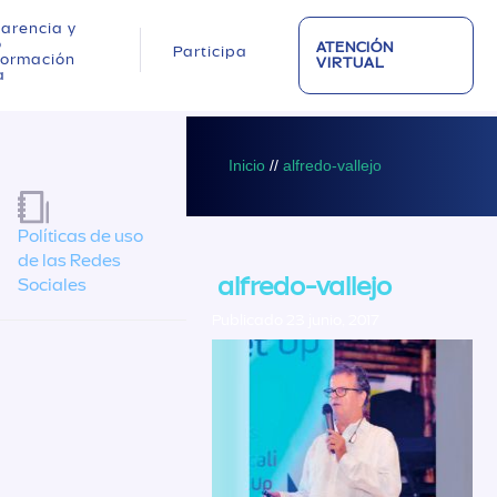
arencia y
o
ATENCIÓN
Participa
nformación
VIRTUAL
a
Inicio
//
alfredo-vallejo
Políticas de uso
de las Redes
alfredo-vallejo
Sociales
Publicado 23 junio, 2017