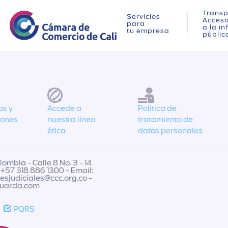
Transp
Servicios
Acces
para
a la i
tu empresa
públic
os y
Accede a
Política de
iones
nuestra línea
tratamiento de
ética
datos personales
ombia - Calle 8 No. 3 - 14
 +57 318 886 1300 - Email:
nesjudiciales@ccc.org.co
-
guarda.com
PQRS