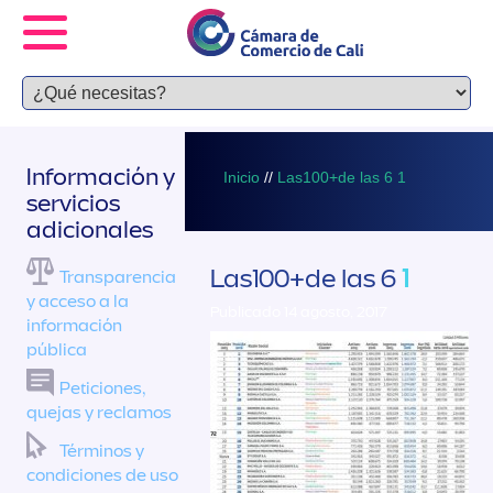
Información y
Inicio
//
Las100+de las 6 1
servicios
adicionales
Las100+de las 6
1
Transparencia
y acceso a la
Publicado 14 agosto, 2017
información
pública
Peticiones,
quejas y reclamos
Términos y
condiciones de uso