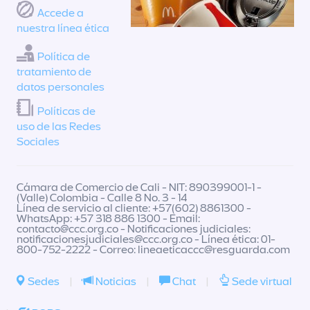
Accede a
nuestra línea ética
Política de
tratamiento de
datos personales
Políticas de
uso de las Redes
Sociales
Cámara de Comercio de Cali - NIT: 890399001-1 -
(Valle) Colombia - Calle 8 No. 3 - 14
Línea de servicio al cliente: +57(602) 8861300 -
WhatsApp: +57 318 886 1300 - Email:
contacto@ccc.org.co
- Notificaciones judiciales:
notificacionesjudiciales@ccc.org.co
- Línea ética: 01-
800-752-2222 - Correo:
lineaeticaccc@resguarda.com
Sedes
|
Noticias
|
Chat
|
Sede virtual