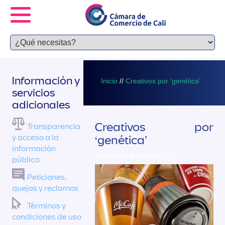
Información y
Inicio
//
Creativos por ‘genética’
servicios
adicionales
Creativos por
Transparencia
y acceso a la
‘genética’
información
Publicado 16 agosto, 2017
pública
Peticiones,
quejas y reclamos
Términos y
condiciones de uso