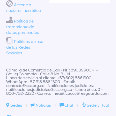
Accede a
nuestra línea ética
Política de
tratamiento de
datos personales
Políticas de uso
de las Redes
Sociales
Cámara de Comercio de Cali - NIT: 890399001-1 -
(Valle) Colombia - Calle 8 No. 3 - 14
Línea de servicio al cliente: +57(602) 8861300 -
WhatsApp: +57 318 886 1300 - Email:
contacto@ccc.org.co
- Notificaciones judiciales:
notificacionesjudiciales@ccc.org.co
- Línea ética: 01-
800-752-2222 - Correo:
lineaeticaccc@resguarda.com
Sedes
|
Noticias
|
Chat
|
Sede virtual