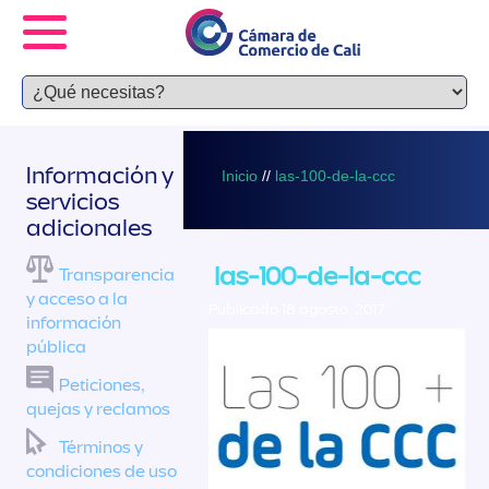
Información y
Inicio
//
las-100-de-la-ccc
servicios
adicionales
las-100-de-la-ccc
Transparencia
y acceso a la
Publicado 18 agosto, 2017
información
pública
Peticiones,
quejas y reclamos
Términos y
condiciones de uso