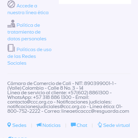
Accede a
nuestra línea ética
Política de
tratamiento de
datos personales
Políticas de uso
de las Redes
Sociales
Cámara de Comercio de Cali - NIT: 890399001-1 -
(Valle) Colombia - Calle 8 No. 3 - 14
Línea de servicio al cliente: +57(602) 8861300 -
WhatsApp: +57 318 886 1300 - Email:
contacto@ccc.org.co
- Notificaciones judiciales:
notificacionesjudiciales@ccc.org.co
- Línea ética: 01-
800-752-2222 - Correo:
lineaeticaccc@resguarda.com
Sedes
|
Noticias
|
Chat
|
Sede virtual