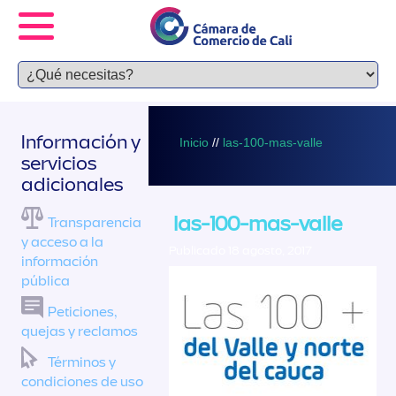
Información y
Inicio
//
las-100-mas-valle
servicios
adicionales
las-100-mas-valle
Transparencia
y acceso a la
Publicado 18 agosto, 2017
información
pública
Peticiones,
quejas y reclamos
Términos y
condiciones de uso