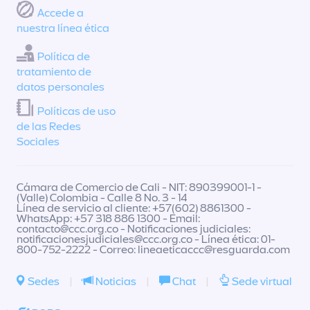
Accede a
nuestra línea ética
Política de
tratamiento de
datos personales
Políticas de uso
de las Redes
Sociales
Cámara de Comercio de Cali - NIT: 890399001-1 -
(Valle) Colombia - Calle 8 No. 3 - 14
Línea de servicio al cliente: +57(602) 8861300 -
WhatsApp: +57 318 886 1300 - Email:
contacto@ccc.org.co
- Notificaciones judiciales:
notificacionesjudiciales@ccc.org.co
- Línea ética: 01-
800-752-2222 - Correo:
lineaeticaccc@resguarda.com
Sedes
|
Noticias
|
Chat
|
Sede virtual