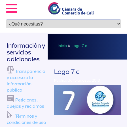
Información y
Inicio
//
Logo 7 c
servicios
adicionales
Logo 7 c
Transparencia
y acceso a la
Publicado 15 agosto, 2018
información
pública
Peticiones,
quejas y reclamos
Términos y
condiciones de uso