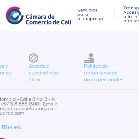
Transp
Servicios
Acces
para
a la i
tu empresa
públic
os y
Accede a
Política de
iones
nuestra línea
tratamiento de
ética
datos personales
ombia - Calle 8 No. 3 - 14
 +57 318 886 1300 - Email:
nesjudiciales@ccc.org.co
-
guarda.com
PQRS