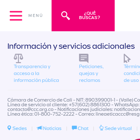
¿QUÉ
MENÚ
BUSCAS?
Información y servicios adicionales
Transparencia y
Peticiones,
Términ
acceso a la
quejas y
condic
información pública
reclamos
de uso
Cámara de Comercio de Cali - NIT: 890399001-1 - (Valle) Col
Línea de servicio al cliente: +57(602) 8861300 - WhatsApp:
contacto@ccc.org.co
- Notificaciones judiciales:
notificacio
Línea ética: 01-800-752-2222 - Correo:
lineaeticaccc@res
Sedes
|
Noticias
|
Chat
|
Sede virtual
|