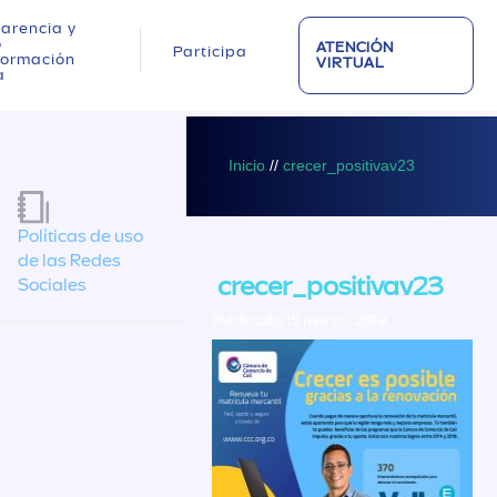
arencia y
o
ATENCIÓN
Participa
nformación
VIRTUAL
a
Inicio
//
crecer_positivav23
Políticas de uso
de las Redes
crecer_positivav23
Sociales
Publicado 15 marzo, 2019