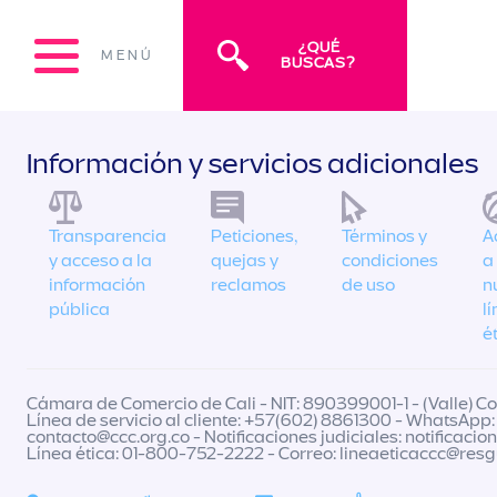
¿QUÉ
MENÚ
BUSCAS?
Información y servicios adicionales
Transparencia
Peticiones,
Términos y
A
y acceso a la
quejas y
condiciones
a
información
reclamos
de uso
n
pública
l
é
Cámara de Comercio de Cali - NIT: 890399001-1 - (Valle) Col
Línea de servicio al cliente: +57(602) 8861300 - WhatsApp:
contacto@ccc.org.co
- Notificaciones judiciales:
notificacio
Línea ética: 01-800-752-2222 - Correo:
lineaeticaccc@res