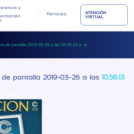
arencia y
o
ATENCIÓN
Participa
nformación
VIRTUAL
a
ra de pantalla 2019-03-26 a las 10.56.13 a. m.
 de pantalla 2019-03-26 a las
10.56.13
ayo, 2019