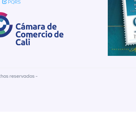
PQRS
chos reservados -