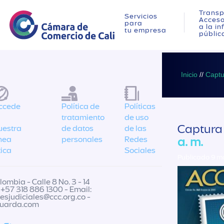
Transp
Servicios
Acces
para
a la i
tu empresa
públic
Inicio
//
Captu
ccede
Política de
Políticas
tratamiento
de uso
Captura
uestra
de datos
de las
ínea
personales
Redes
a. m.
tica
Sociales
Publicado 9 m
ombia - Calle 8 No. 3 - 14
 +57 318 886 1300 - Email:
nesjudiciales@ccc.org.co
-
guarda.com