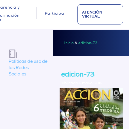
arencia y
o
ATENCIÓN
Participa
nformación
VIRTUAL
a
Inicio
//
edicion-73
Políticas de uso de
las Redes
edicion-73
Sociales
Publicado 9 mayo, 2019