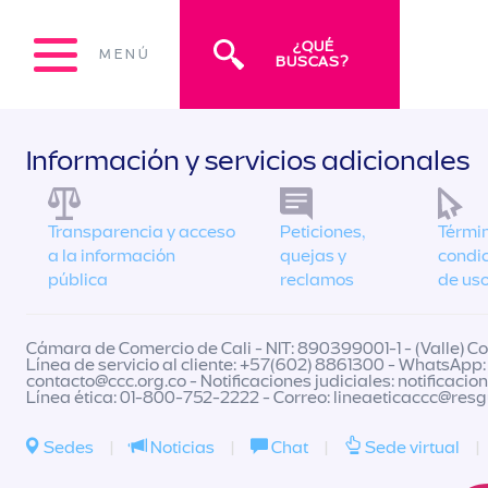
¿QUÉ
MENÚ
BUSCAS?
Información y servicios adicionales
Transparencia y acceso
Peticiones,
Términ
a la información
quejas y
condi
pública
reclamos
de us
Cámara de Comercio de Cali - NIT: 890399001-1 - (Valle) Col
Línea de servicio al cliente: +57(602) 8861300 - WhatsApp:
contacto@ccc.org.co
- Notificaciones judiciales:
notificacio
Línea ética: 01-800-752-2222 - Correo:
lineaeticaccc@res
Sedes
|
Noticias
|
Chat
|
Sede virtual
|