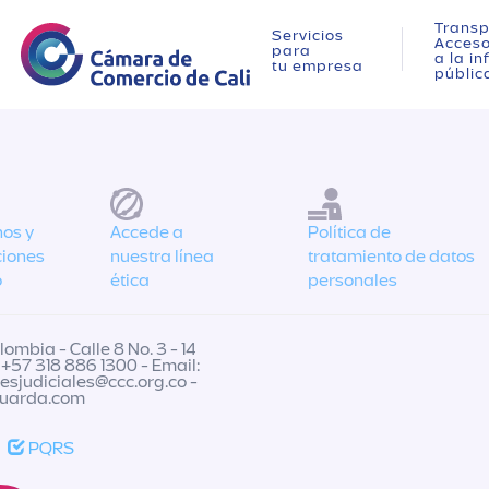
Transp
Servicios
Acces
para
a la i
tu empresa
públic
os y
Accede a
Política de
ciones
nuestra línea
tratamiento de datos
o
ética
personales
ombia - Calle 8 No. 3 - 14
 +57 318 886 1300 - Email:
nesjudiciales@ccc.org.co
-
guarda.com
PQRS