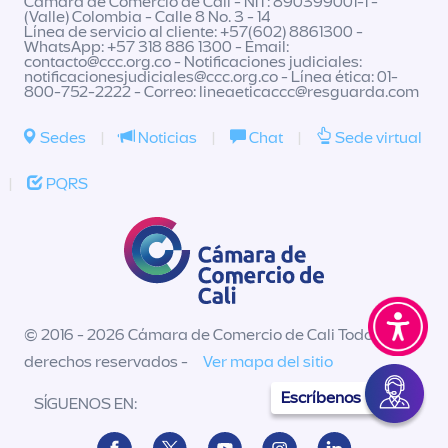
Cámara de Comercio de Cali - NIT: 890399001-1 -
(Valle) Colombia - Calle 8 No. 3 - 14
Línea de servicio al cliente: +57(602) 8861300 -
WhatsApp: +57 318 886 1300 - Email:
contacto@ccc.org.co
- Notificaciones judiciales:
notificacionesjudiciales@ccc.org.co
- Línea ética: 01-
800-752-2222 - Correo:
lineaeticaccc@resguarda.com
Sedes
|
Noticias
|
Chat
|
Sede virtual
|
PQRS
© 2016 - 2026 Cámara de Comercio de Cali Todos los
derechos reservados -
Ver mapa del sitio
Escríbenos
SÍGUENOS EN: