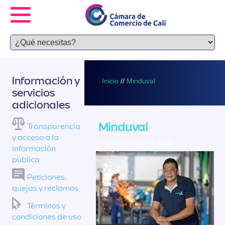
Información y
Inicio
//
Minduval
servicios
adicionales
Minduval
Transparencia
y acceso a la
Publicado 20 abril, 2020
información
pública
Peticiones,
quejas y reclamos
Términos y
condiciones de uso