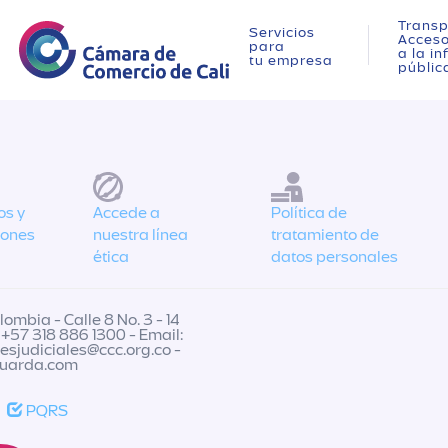
Transp
Servicios
Acces
para
a la i
tu empresa
públic
os y
Accede a
Política de
iones
nuestra línea
tratamiento de
ética
datos personales
ombia - Calle 8 No. 3 - 14
 +57 318 886 1300 - Email:
nesjudiciales@ccc.org.co
-
guarda.com
PQRS