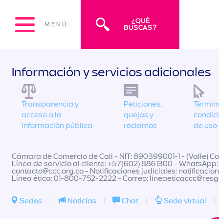
¿QUÉ
MENÚ
BUSCAS?
Información y servicios adicionales
Transparencia y
Peticiones,
Términ
acceso a la
quejas y
condic
información pública
reclamos
de uso
Cámara de Comercio de Cali - NIT: 890399001-1 - (Valle) Col
Línea de servicio al cliente: +57(602) 8861300 - WhatsApp:
contacto@ccc.org.co
- Notificaciones judiciales:
notificacio
Línea ética: 01-800-752-2222 - Correo:
lineaeticaccc@res
Sedes
|
Noticias
|
Chat
|
Sede virtual
|