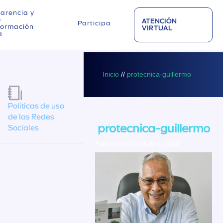
arencia y
o
ATENCIÓN
Participa
nformación
VIRTUAL
a
Inicio
//
protecnica-guillermo
Políticas de uso
de las Redes
protecnica-guillermo
Sociales
Publicado 19 octubre, 2020