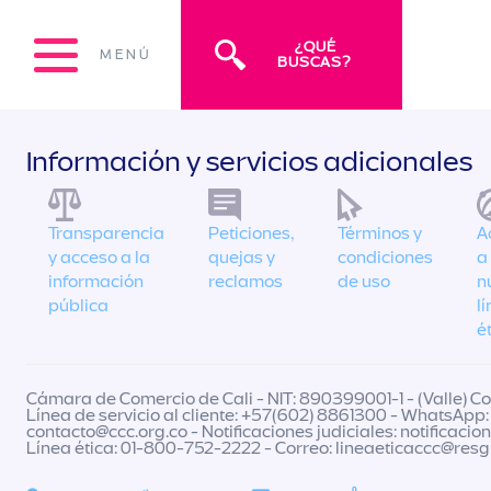
¿QUÉ
MENÚ
BUSCAS?
Información y servicios adicionales
Transparencia
Peticiones,
Términos y
A
y acceso a la
quejas y
condiciones
a
información
reclamos
de uso
n
pública
l
é
Cámara de Comercio de Cali - NIT: 890399001-1 - (Valle) Col
Línea de servicio al cliente: +57(602) 8861300 - WhatsApp:
contacto@ccc.org.co
- Notificaciones judiciales:
notificacio
Línea ética: 01-800-752-2222 - Correo:
lineaeticaccc@res