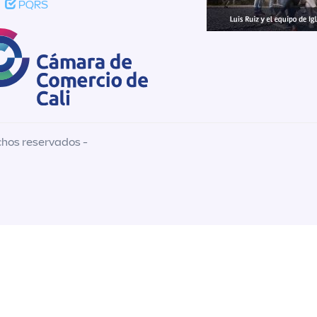
PQRS
chos reservados -