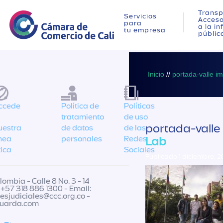
Transp
Servicios
Acces
para
a la i
tu empresa
públic
Inicio
//
portada-valle im
ccede
Política de
Políticas
tratamiento
de uso
portada-valle 
uestra
de datos
de las
ínea
personales
Redes
Lab
tica
Sociales
Publicado 1 diciembre, 
ombia - Calle 8 No. 3 - 14
 +57 318 886 1300 - Email:
nesjudiciales@ccc.org.co
-
guarda.com