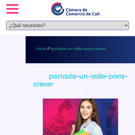
Inicio
//
portada-un-valle-para-crecer
portada-un-valle-para-
crecer
Publicado 15 marzo, 2022