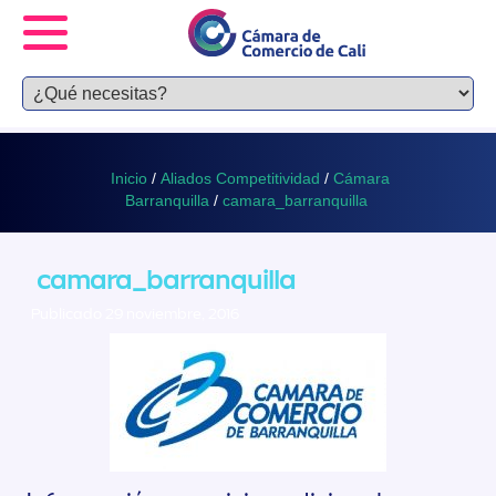
Inicio
/
Aliados Competitividad
/
Cámara
Barranquilla
/
camara_barranquilla
camara_barranquilla
Publicado 29 noviembre, 2016