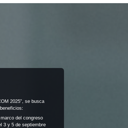
ICOM 2025”, se busca
beneficios:
 marco del congreso
 3 y 5 de septiembre