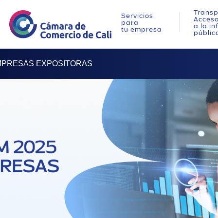
Transp
Servicios
Acces
para
a la i
tu empresa
públic
MPRESAS EXPOSITORAS