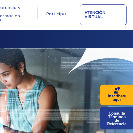
arencia y
o
ATENCIÓN
Participa
nformación
VIRTUAL
a
Inscríbete
aquí
Consulta
Términos
de
Referencia