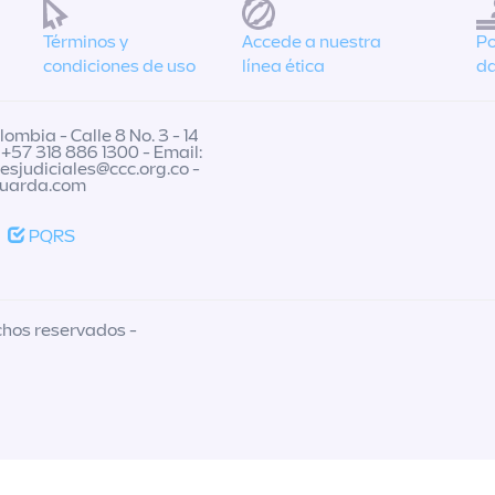
Términos y
Accede a nuestra
Po
condiciones de uso
línea ética
da
ombia - Calle 8 No. 3 - 14
 +57 318 886 1300 - Email:
nesjudiciales@ccc.org.co
-
guarda.com
PQRS
chos reservados -