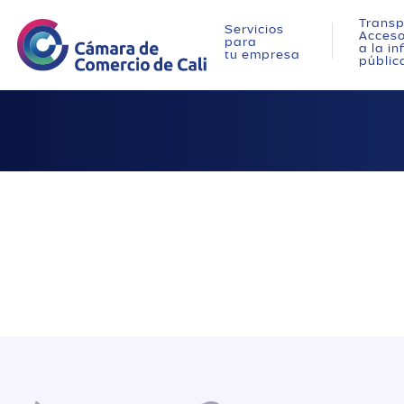
Transp
Servicios
Acces
para
a la i
tu empresa
públic