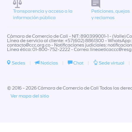
Transparencia y acceso a la
Peticiones, quejas
información pública
y reclamos
Cámara de Comercio de Cali - NIT: 890399001-1 - (Valle) Col
Línea de servicio al cliente: +57(602) 8861300 - WhatsApp:
contacto@ccc.org.co
- Notificaciones judiciales:
notificacio
Línea ética: 01-800-752-2222 - Correo:
lineaeticaccc@res
Sedes
|
Noticias
|
Chat
|
Sede virtual
|
© 2016 - 2026 Cámara de Comercio de Cali Todos los dere
Ver mapa del sitio