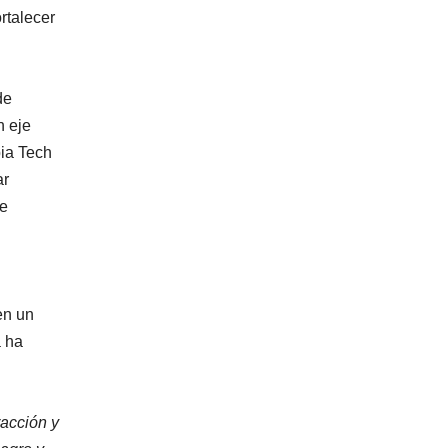
rtalecer
de
n eje
bia Tech
ar
 e
en un
a ha
racción y