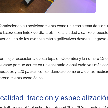
fortaleciendo su posicionamiento como un ecosistema de start
up Ecosystem Index de StartupBlink, la ciudad alcanzó el puest
terior, uno de los avances más significativos desde su ingreso 
d con mejor ecosistema de startups en Colombia y la número 13 
levante porque ocurre en un escenario global cada vez más com
 ciudades y 120 países, consolidándose como una de las medic
prendimiento tecnológico.
alidad, tracción y especializació
os hallazgos del Colombia Tech Report 2025-2026, donde el Val