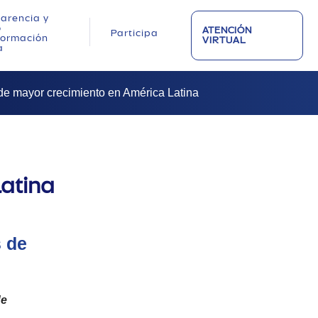
arencia y
o
ATENCIÓN
Participa
nformación
VIRTUAL
a
 de mayor crecimiento en América Latina
Latina
s de
de