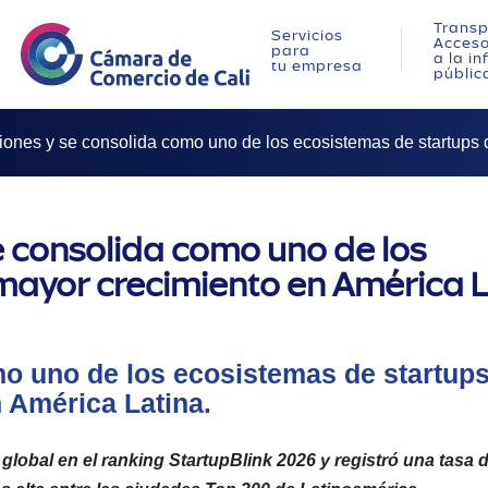
Transp
Servicios
Acces
para
a la i
tu empresa
públic
ciones y se consolida como uno de los ecosistemas de startups
se consolida como uno de los
mayor crecimiento en América 
mo uno de los ecosistemas de startup
 América Latina.
 global en el ranking StartupBlink 2026 y registró una tasa 