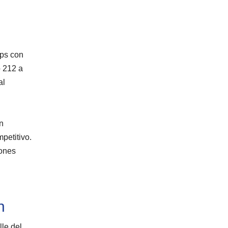
ups con
o 212 a
al
en
petitivo.
iones
n
le del