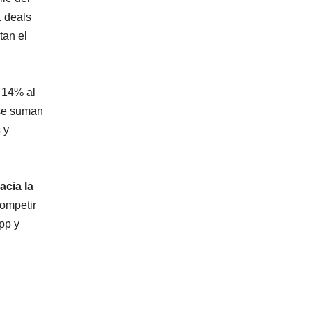
1 deals
tan el
l 14% al
 se suman
 y
acia la
competir
pp y