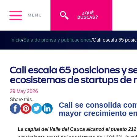
¿QUÉ
MENÚ
BUSCAS?
Inicio
/
Sala de prensa y publicaciones
/
Cali escala 65 posi
Cali escala 65 posiciones y 
ecosistemas de startups de 
29 May 2026
Share this...
Cali se consolida co
mayor crecimiento en
La capital del Valle del Cauca alcanzó el puesto 212