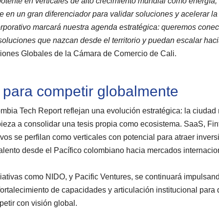
otente en verticales de alto crecimiento mundial como energía,
e en un gran diferenciador para validar soluciones y acelerar la
orporativo marcará nuestra agenda estratégica: queremos cone
soluciones que nazcan desde el territorio y puedan escalar haci
exiones Globales de la Cámara de Comercio de Cali.
l para competir globalmente
ombia Tech Report reflejan una evolución estratégica: la ciudad
ieza a consolidar una tesis propia como ecosistema. SaaS, Fin
vos se perfilan como verticales con potencial para atraer invers
alento desde el Pacífico colombiano hacia mercados internacio
iativas como NIDO, y Pacific Ventures, se continuará impulsan
fortalecimiento de capacidades y articulación institucional par
etir con visión global.