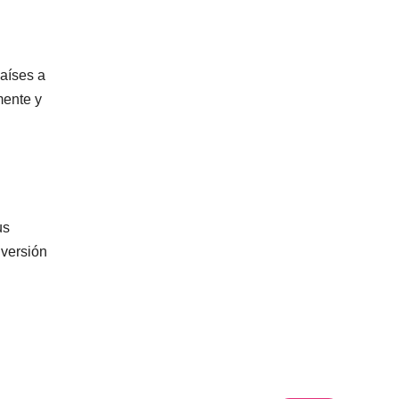
países a
mente y
us
nversión