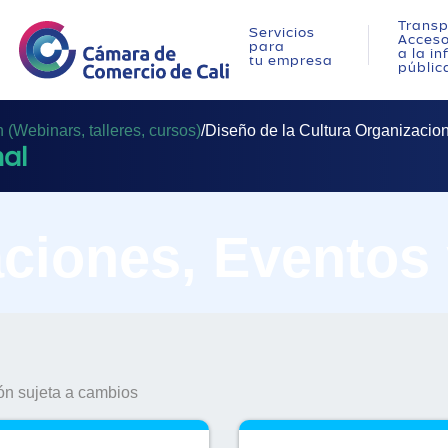
Transp
Servicios
Acces
para
a la i
tu empresa
públic
(Webinars, talleres, cursos)
/
Diseño de la Cultura Organizacion
nal
ciones, Eventos
n sujeta a cambios