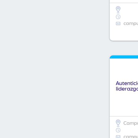
campus
Autentic
liderazg
Campus
campus