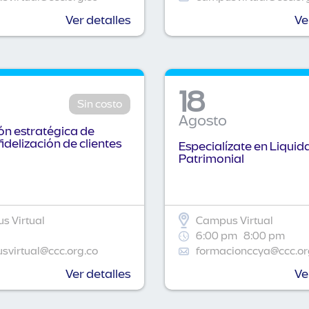
Ver detalles
Ve
18
Sin costo
Agosto
n estratégica de
fidelización de clientes
Especialízate en Liquid
Patrimonial
s Virtual
Campus Virtual
6:00 pm
8:00 pm
virtual@ccc.org.co
formacionccya@ccc.or
Ver detalles
Ve