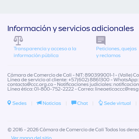
Información y servicios adicionales
Transparencia y acceso a la
Peticiones, quejas
información pública
y reclamos
Cámara de Comercio de Cali - NIT: 890399001-1 - (Valle) Col
Línea de servicio al cliente: +57(602) 8861300 - WhatsApp:
contacto@ccc.org.co
- Notificaciones judiciales:
notificacio
Línea ética: 01-800-752-2222 - Correo:
lineaeticaccc@res
Sedes
|
Noticias
|
Chat
|
Sede virtual
|
© 2016 - 2026 Cámara de Comercio de Cali Todos los dere
Ver mapa del sitio