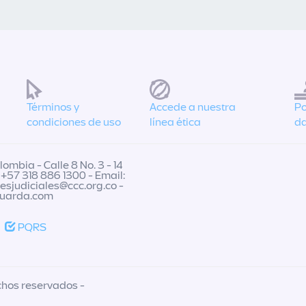
Términos y
Accede a nuestra
Po
condiciones de uso
línea ética
da
ombia - Calle 8 No. 3 - 14
 +57 318 886 1300 - Email:
nesjudiciales@ccc.org.co
-
guarda.com
PQRS
chos reservados -