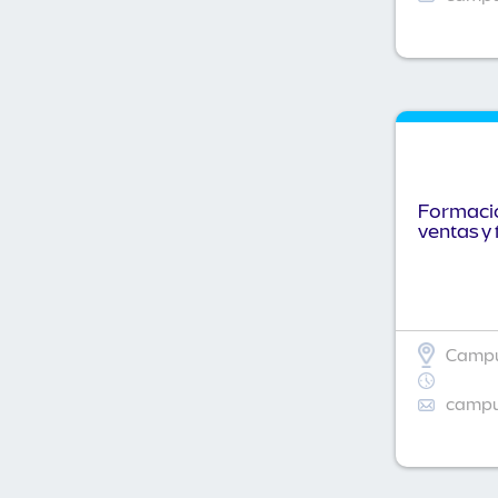
Formació
ventas y 
Campu
campus