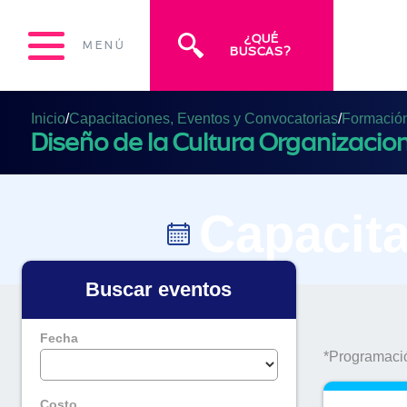
¿QUÉ
MENÚ
BUSCAS?
Inicio
/
Capacitaciones, Eventos y Convocatorias
/
Formación 
Diseño de la Cultura Organizacio
Capacita
Buscar eventos
Fecha
*Programació
Costo