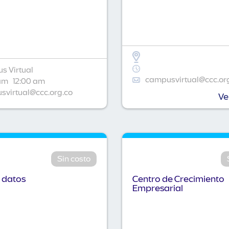
s Virtual
campusvirtual@ccc.or
am
12:00 am
virtual@ccc.org.co
Ve
Sin costo
 datos
Centro de Crecimiento
Empresarial