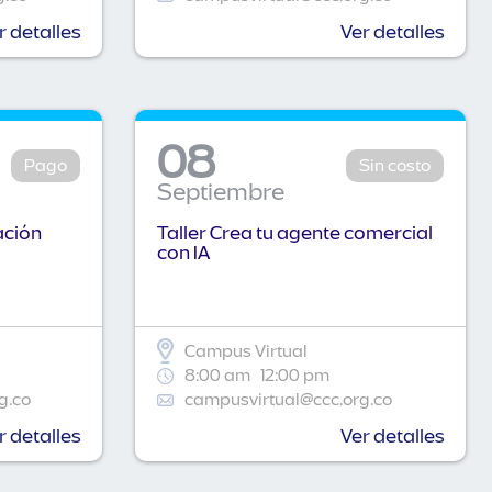
r detalles
Ver detalles
08
Pago
Sin costo
Septiembre
ación
Taller Crea tu agente comercial
con IA
Campus Virtual
8:00 am
12:00 pm
g.co
campusvirtual@ccc.org.co
r detalles
Ver detalles