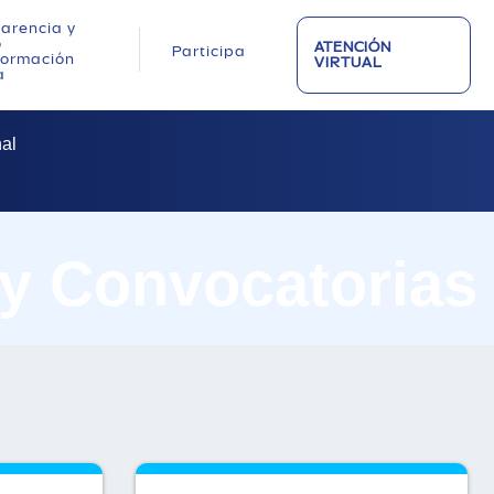
arencia y
o
ATENCIÓN
Participa
nformación
VIRTUAL
a
al
 y Convocatorias