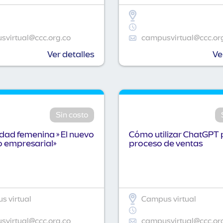
virtual@ccc.org.co
campusvirtual@ccc.or
Ver detalles
Ve
Sin costo
idad femenina » El nuevo
Cómo utilizar ChatGPT 
o empresarial»
proceso de ventas
 virtual
Campus virtual
virtual@ccc.org.co
campusvirtual@ccc.or