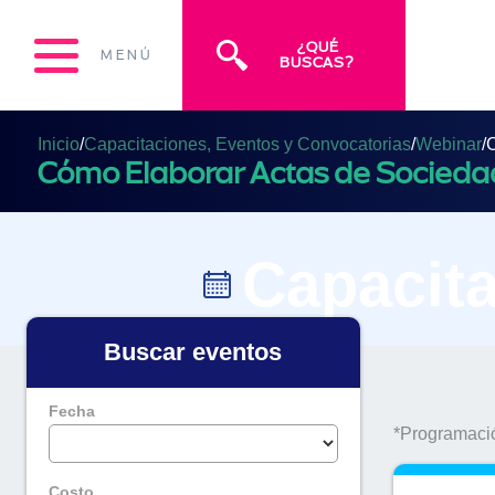
¿QUÉ
MENÚ
BUSCAS?
Inicio
/
Capacitaciones, Eventos y Convocatorias
/
Webinar
/
C
Cómo Elaborar Actas de Socied
Capacita
Buscar eventos
Fecha
*Programació
Costo