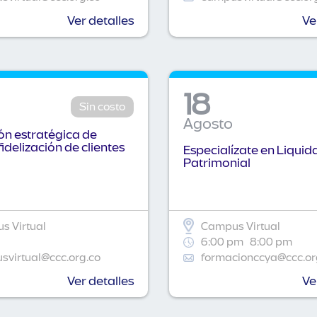
Ver detalles
Ve
18
Sin costo
Agosto
n estratégica de
fidelización de clientes
Especialízate en Liquid
Patrimonial
s Virtual
Campus Virtual
6:00 pm
8:00 pm
virtual@ccc.org.co
formacionccya@ccc.or
Ver detalles
Ve