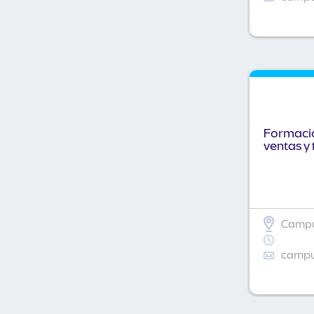
Formació
ventas y 
Campu
campus