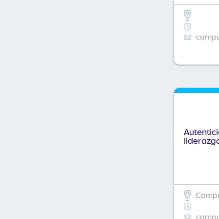
campus
Autentic
liderazg
Campus
campus