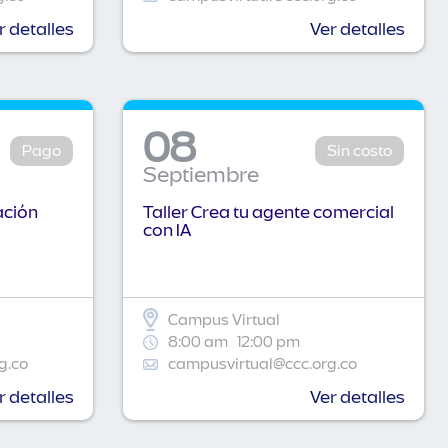
r detalles
Ver detalles
08
Pago
Sin costo
Septiembre
ación
Taller Crea tu agente comercial
con IA
Campus Virtual
8:00 am
12:00 pm
g.co
campusvirtual@ccc.org.co
r detalles
Ver detalles