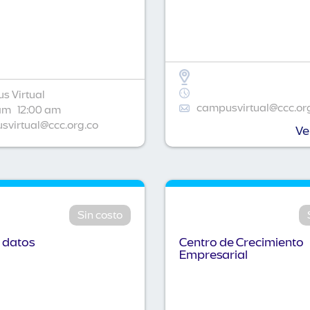
s Virtual
campusvirtual@ccc.or
am
12:00 am
virtual@ccc.org.co
Ve
Sin costo
 datos
Centro de Crecimiento
Empresarial