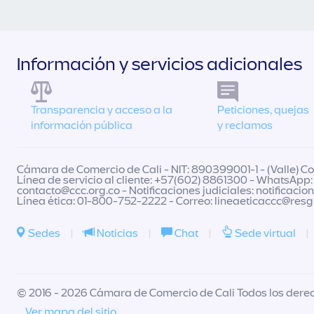
Información y servicios adicionales
Transparencia y acceso a la
Peticiones, quejas
información pública
y reclamos
Cámara de Comercio de Cali - NIT: 890399001-1 - (Valle) Col
Línea de servicio al cliente: +57(602) 8861300 - WhatsApp:
contacto@ccc.org.co
- Notificaciones judiciales:
notificacio
Línea ética: 01-800-752-2222 - Correo:
lineaeticaccc@res
Sedes
|
Noticias
|
Chat
|
Sede virtual
|
© 2016 - 2026 Cámara de Comercio de Cali Todos los dere
Ver mapa del sitio