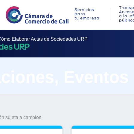
Transp
Servicios
Acces
para
a la i
tu empresa
públic
ómo Elaborar Actas de Sociedades URP
ades URP
ciones, Eventos
n sujeta a cambios