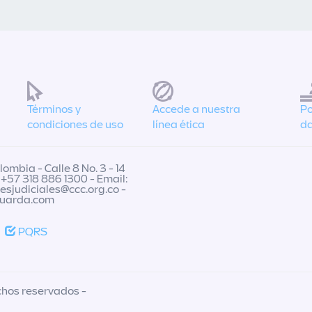
Términos y
Accede a nuestra
Po
condiciones de uso
línea ética
da
ombia - Calle 8 No. 3 - 14
 +57 318 886 1300 - Email:
nesjudiciales@ccc.org.co
-
guarda.com
PQRS
chos reservados -